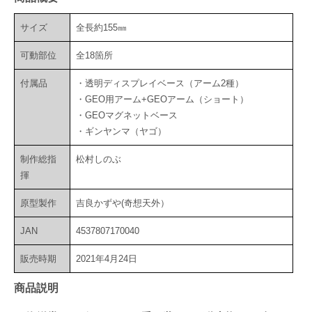
サイズ
全長約155㎜
可動部位
全18箇所
付属品
・透明ディスプレイベース（アーム2種）
・GEO用アーム+GEOアーム（ショート）
・GEOマグネットベース
・ギンヤンマ（ヤゴ）
制作総指
松村しのぶ
揮
原型製作
吉良かずや(奇想天外）
JAN
4537807170040
販売時期
2021年4月24日
商品説明