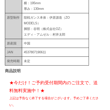
横：195mm
厚み：130mm
原型制作
陸戦ガンス本体：伊原源造（ZO
MODELS）
脚部：谷明（株式会社OZ）
エディ・アムゼル：村井太郎
原産国
中国
JAN
4537807190611
発売時期
未定
商品説明
★今だけ！ご予約受付期間内のご注文で、送
料無料実施中！★
上記は予告なく終了する場合がございます。予めご了承くださ
い。