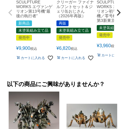
SCULPTURE
クリーガー ファイナ
SCULPTURE
WORKS エヴァンゲ
ルフントセット＆ジ
WORKS エヴァ
リオン第13号機“最
ェリ缶おじさん
リオン初号機／弐
後の執行者”
（2026年再販）
機／零号機・改“
第3新東京市”
新商品
再販
未塗装組み立て品
未塗装組み立て品
未塗装組み立て品
発売中
発売中
発売中
¥
3,960
税込
¥
9,900
¥
6,820
税込
税込
カートに入れる
カートに入れる
カートに入れる
以下の商品にご興味がありませんか？