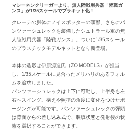
マシーネンクリーガーより、無人陸戦用兵器「陸戦ガ
ンス」が1/35スケールでプラキット化！
クレーテの胴体にノイスポッターの頭部、さらにパ
ンツァーシュレックを装備したシュトラール軍の無
人陸戦用兵器「陸戦ガンス」。ついに1/35スケール
のプラスチックモデルキットとなり新登場。
本体の造形は伊原源造氏（ZO MODELS）が担当
し、1/35スケールに見合ったメリハリのあるフォル
ムを追求しました。
パンツァーシュレックは上下に可動し、上半身も左
右へスイング。構えや照準の角度に変化をつけたポ
ージングが可能です。パンツァーシュレックの弾頭
は背面からの差し込み式で、装填状態と発射後の状
態を選択することができます。