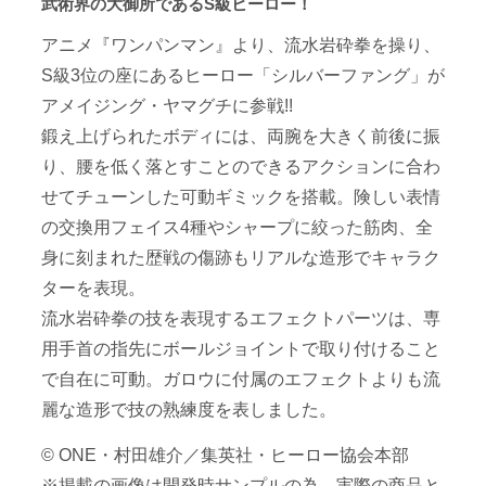
武術界の大御所であるS級ヒーロー！
アニメ『ワンパンマン』より、流水岩砕拳を操り、
S級3位の座にあるヒーロー「シルバーファング」が
アメイジング・ヤマグチに参戦!!
鍛え上げられたボディには、両腕を大きく前後に振
り、腰を低く落とすことのできるアクションに合わ
せてチューンした可動ギミックを搭載。険しい表情
の交換用フェイス4種やシャープに絞った筋肉、全
身に刻まれた歴戦の傷跡もリアルな造形でキャラク
ターを表現。
流水岩砕拳の技を表現するエフェクトパーツは、専
用手首の指先にボールジョイントで取り付けること
で自在に可動。ガロウに付属のエフェクトよりも流
麗な造形で技の熟練度を表しました。
© ONE・村田雄介／集英社・ヒーロー協会本部
※掲載の画像は開発時サンプルの為、実際の商品と