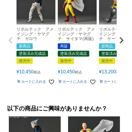
リボルテック アメ
リボルテック アメ
リボルテック ア
イジング・ヤマグ
イジング・ヤマグ
イジング・ヤマグ
チ ガロウ
チ サイタマ(再販)
チ ケーブル Ver.
新商品
再販
新商品
塗装済み完成品
塗装済み完成品
塗装済み完成品
発売中
発売中
発売中
¥
10,450
¥
10,450
¥
13,200
税込
税込
税込
カートに入れる
カートに入れる
カートに入れる
以下の商品にご興味がありませんか？