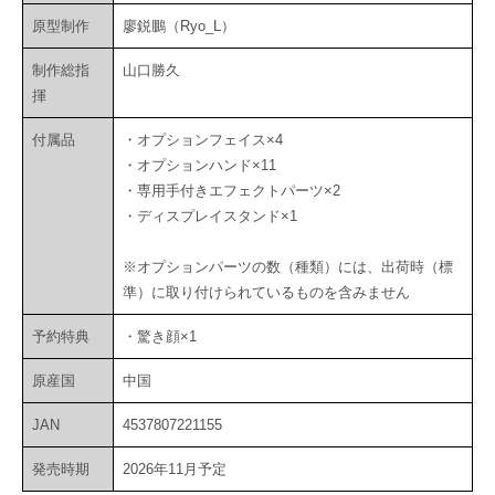
原型制作
廖鋭鵬（Ryo_L）
制作総指
山口勝久
揮
付属品
・オプションフェイス×4
・オプションハンド×11
・専用手付きエフェクトパーツ×2
・ディスプレイスタンド×1
※オプションパーツの数（種類）には、出荷時（標
準）に取り付けられているものを含みません
予約特典
・驚き顔×1
原産国
中国
JAN
4537807221155
発売時期
2026年11月予定