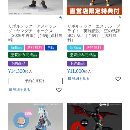
リボルテック アメイジン
リボルテック エステル・ブ
グ・ヤマグチ ホークス
ライト「英雄伝説 空の軌跡
（2026年再販）[予約] [送料無
SC」Ver.［予約］［送料無
料]
料］
新商品
送料無料
再販
新商品
送料無料
塗装済み完成品
塗装済み完成品
予約商品
予約商品
¥
14,300
¥
11,000
税込
税込
詳細を見る
予約在庫切れ
詳細を見る