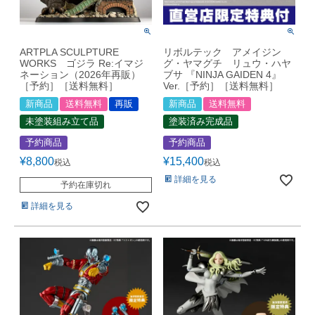
ARTPLA SCULPTURE
リボルテック アメイジン
WORKS ゴジラ Re:イマジ
グ・ヤマグチ リュウ・ハヤ
ネーション（2026年再販）
ブサ 『NINJA GAIDEN 4』
［予約］［送料無料］
Ver.［予約］［送料無料］
新商品
送料無料
再販
新商品
送料無料
未塗装組み立て品
塗装済み完成品
予約商品
予約商品
¥
8,800
¥
15,400
税込
税込
詳細を見る
予約在庫切れ
詳細を見る