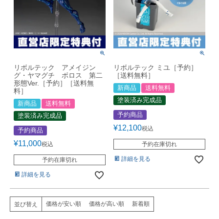
リボルテック アメイジン
リボルテック ミユ［予約］
グ・ヤマグチ ボロス 第二
［送料無料］
形態Ver.［予約］［送料無
新商品
送料無料
料］
塗装済み完成品
新商品
送料無料
予約商品
塗装済み完成品
¥
12,100
税込
予約商品
¥
11,000
税込
予約在庫切れ
詳細を見る
予約在庫切れ
詳細を見る
価格が安い順
価格が高い順
新着順
並び替え