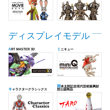
ディスプレイモデル
A
ミ
RT MASTER 3D
ニキュー
岡
本太郎記念現代芸術振興財
キ
ャラクタークラシックス
団公認商品