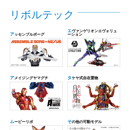
リボルテック
エ
ヴァンゲリオンエヴォリュ
ア
ッセンブルボーグ
ーション
ア
タ
メイジングヤマグチ
ケヤ式自在置物
ム
そ
ービーリボ
の他の可動モデル