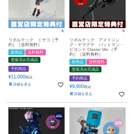
リボルテック ミヤコ［予
リボルテック アメイジン
約］［送料無料］
グ・ヤマグチ バットマン・
ビヨンド Classic Ver.［予
新商品
送料無料
約］［送料無料］
塗装済み完成品
新商品
送料無料
予約商品
塗装済み完成品
¥
11,000
税込
予約商品
詳細を見る
¥
9,900
税込
詳細を見る