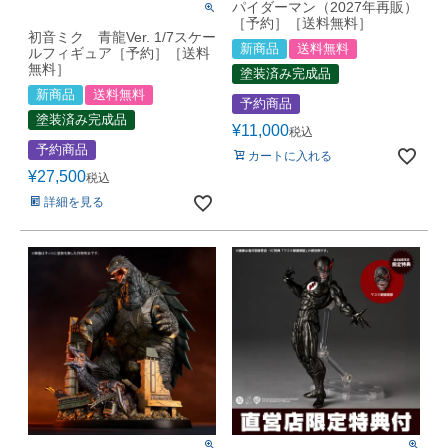
パイダーマン（2027年再販）
［予約］［送料無料］
初音ミク 青龍Ver. 1/7スケー
新商品
送料無料
ルフィギュア［予約］［送料
無料］
塗装済み完成品
新商品
送料無料
予約商品
塗装済み完成品
¥
11,000
税込
予約商品
カートに入れる
¥
27,500
税込
詳細を見る