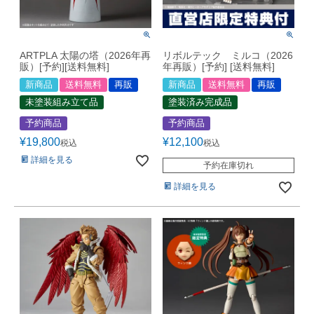
ARTPLA 太陽の塔（2026年再
リボルテック ミルコ（2026
販）[予約][送料無料]
年再販）[予約] [送料無料]
新商品
送料無料
再販
新商品
送料無料
再販
未塗装組み立て品
塗装済み完成品
予約商品
予約商品
¥
19,800
¥
12,100
税込
税込
詳細を見る
予約在庫切れ
詳細を見る