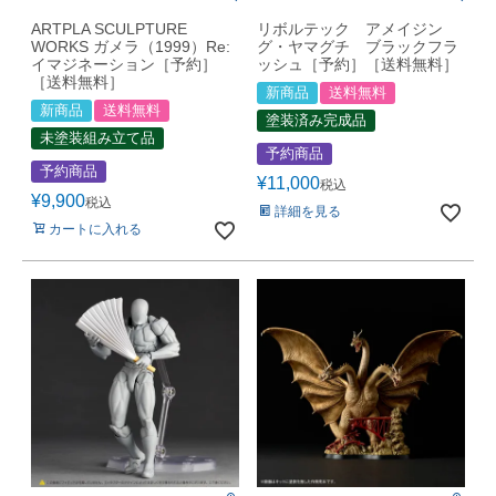
ARTPLA SCULPTURE
リボルテック アメイジン
WORKS ガメラ（1999）Re:
グ・ヤマグチ ブラックフラ
イマジネーション［予約］
ッシュ［予約］［送料無料］
［送料無料］
新商品
送料無料
新商品
送料無料
塗装済み完成品
未塗装組み立て品
予約商品
予約商品
¥
11,000
税込
¥
9,900
税込
詳細を見る
カートに入れる