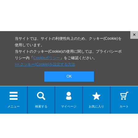
×
当サイトでは、サイトの利便性向上のため、クッキー(Cookie)を
使用しています。
当サイトのクッキー(Cookie)の使用に関しては、プライバシーポ
リシー内「
Cookieポリシー
」をご確認ください。
>> クッキー(Cookie)を設定する方法
OK
新商品・予約商品
メニュー
検索する
マイページ
お気に入り
カート
海洋堂オンラインストア限定商品