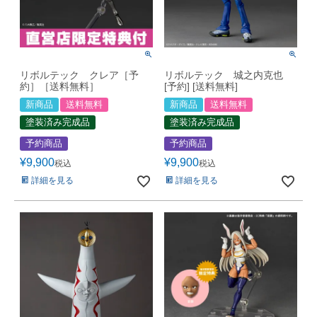
リボルテック クレア［予
リボルテック 城之内克也
約］［送料無料］
[予約] [送料無料]
新商品
送料無料
新商品
送料無料
塗装済み完成品
塗装済み完成品
予約商品
予約商品
¥
9,900
¥
9,900
税込
税込
詳細を見る
詳細を見る