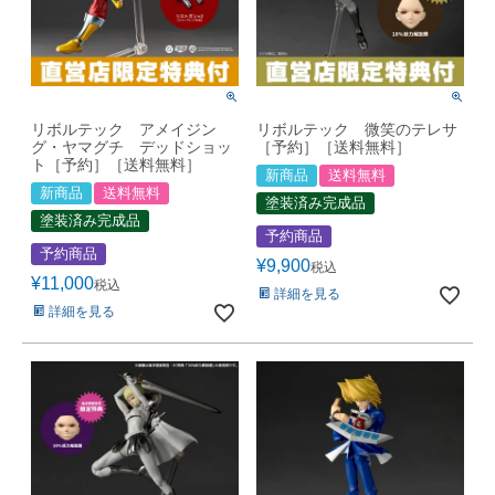
リボルテック アメイジン
リボルテック 微笑のテレサ
グ・ヤマグチ デッドショッ
［予約］［送料無料］
ト［予約］［送料無料］
新商品
送料無料
新商品
送料無料
塗装済み完成品
塗装済み完成品
予約商品
予約商品
¥
9,900
税込
¥
11,000
税込
詳細を見る
詳細を見る