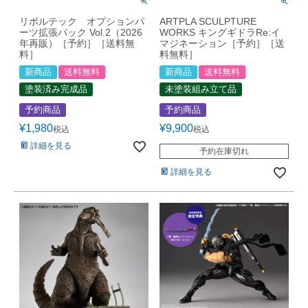
リボルテック オプションパ
ARTPLA SCULPTURE
ーツ拡張パック Vol.2（2026
WORKS キングギドラRe:イ
年再販）［予約］［送料無
マジネーション［予約］［送
料］
料無料］
新商品
送料無料
新商品
送料無料
塗装済み完成品
未塗装組み立て品
予約商品
予約商品
¥
1,980
¥
9,900
税込
税込
詳細を見る
予約在庫切れ
詳細を見る