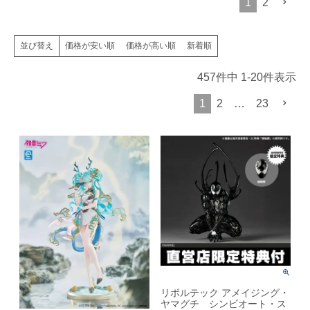
1
2
価格が安い順
価格が高い順
新着順
並び替え
457
件中
1
-
20
件表示
1
2
…
23
リボルテック アメイジング・
ヤマグチ シンビオート・ス