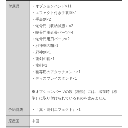
付属品
・オプションハンド×11
・エフェクト付き手裏剣×1
・手裏剣×2
・蛇骨門（収納状態）×2
・蛇骨門用延長パーツ×4
・蛇骨門用刃パーツ×2
・邪神剣の鞘×1
・邪神剣×1
・龍剣の鞘×1
・龍剣×1
・鞘専用のアタッチメント×1
・ディスプレイスタンド×1
※オプションパーツの数（種類）には、出荷時（標
準）に取り付けられているものを含みません
予約特典
・『真・龍剣エフェクト』×1
原産国
中国