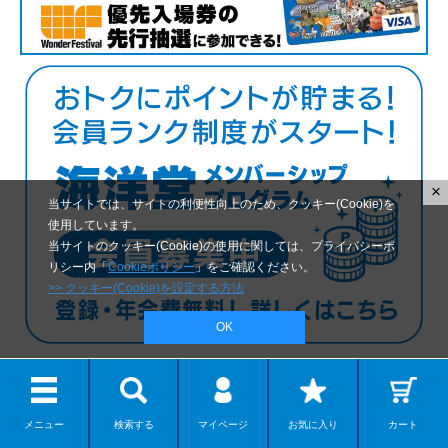
×
当サイトでは、サイトの利便性向上のため、クッキー(Cookie)を
使用しています。
当サイトのクッキー(Cookie)の使用に関しては、プライバシーポ
リシー内「
Cookieポリシー
」をご確認ください。
>> クッキー(Cookie)を設定する方法
OK
メニュー
検索する
マイページ
お気に入り
カート
商品ジャンル一覧