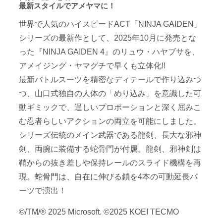
最新スタイルでアメヤマに！
世界で人気のハイスピードACT「NINJA GAIDEN」
シリーズの最新作として、2025年10月に発売とな
った『NINJA GAIDEN 4』のリュウ・ハヤブサを、
アメイジング・ヤマグチで早くも立体化!!
最新バトルスーツを精密なディテールで作り込みつ
つ、山口式独自の人体の「めり込み」を意識した可
動ギミックで、逞しいプロポーションと深く屈みこ
む忍者らしいアクションの両立を可能にしました。
シリーズ伝統のメイン武器である龍剣、長大な邪神
剣、両腕に装備する蛇骨門が付属。龍剣、邪神剣は
鞘からの抜き差しや保持レールのスライド機構を再
現。蛇骨門は、自在に伸びる鎖を4本の可動延長パ
ーツで演出！
©/TM/® 2025 Microsoft. ©2025 KOEI TECMO