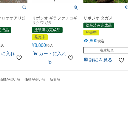
クロオオアリ(2
リボジオ ギラファノコギ
リボジオ タガメ
リクワガタ
塗装済み完成品
完成品
塗装済み完成品
発売中
発売中
¥
8,800
税込
¥
8,800
税込
税込
在庫切れ
トに入れ
カートに入れ
詳細を見る
る
る
価格が安い順
価格が高い順
新着順