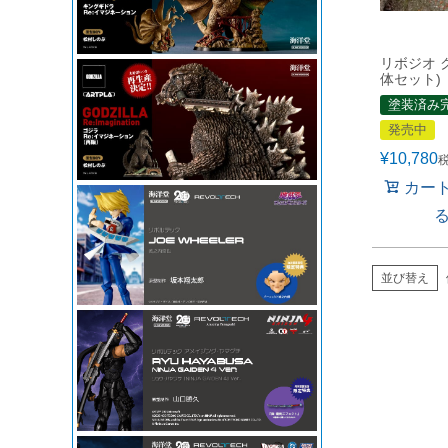
リボジオ 
体セット)
塗装済み
発売中
¥
10,780
カー
並び替え