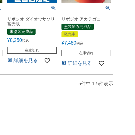
リボジオ ダイオウサソリ
リボジオ アカテガニ
蓄光版
塗装済み完成品
未塗装完成品
発売中
¥
8,250
税込
¥
7,480
税込
在庫切れ
在庫切れ
詳細を見る
詳細を見る
5
件中
1
-
5
件表示