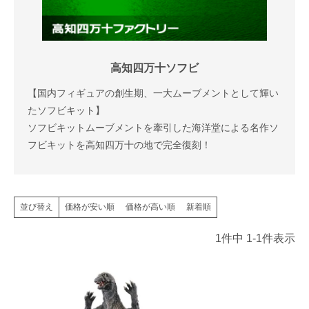
高知四万十ソフビ
【国内フィギュアの創生期、一大ムーブメントとして輝い
たソフビキット】
ソフビキットムーブメントを牽引した海洋堂による名作ソ
フビキットを高知四万十の地で完全復刻！
価格が安い順
価格が高い順
新着順
並び替え
1
件中
1
-
1
件表示