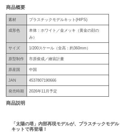
商品概要
素材
プラスチックモデルキット(HIPS)
成形色
本体：ホワイト／金メッキ（黄金の顔の
み）
サイズ
1/200スケール（全高：約360mm）
原型制作
市原俊成／繪宙計畫
原産国
中国
JAN
4537807190666
発売時期
2026年11月予定
商品説明
「太陽の塔」内部再現モデルが、プラスチックモデル
キットで再登場！