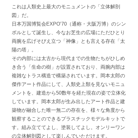
これは人類史上最大のモニュメントの「立体解剖
図」だ。
日本万国博覧会EXPO’70（通称・大阪万博）のシン
ボルとして誕生し、今なお芝生の広場にただひとり
両腕を広げそびえ立つ「神像」とも言える存在「太
陽の塔」。
その内部には太古から現代までの生物たちがひしめ
き合う「生命の樹」が設置されており、両腕内部は
複雑なトラス構造で構築されています。岡本太郎の
傑作アート作品にして、人類史上類を見ないモニュ
メントを、建造から50数年を経た現在の姿で立体化
しています。岡本太郎が生み出したアート作品と建
築物が融合した唯一無二の存在を、様々な角度から
観察することのできるプラスチックモデルキットで
す。組み立ててよし、塗装してよし。オンリーワン
の立体解剖図として楽しんでいただけます。