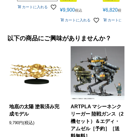
カートに入れる
¥
9,900
¥
6,820
税込
税込
カートに入れる
カートに入れる
以下の商品にご興味がありませんか？
地底の太陽 塗装済み完
ARTPLA マシーネンク
成モデル
リーガー 陸戦ガンス（2
機セット）＆エディ・
(税込)
9,790円
アムゼル［予約］［送
料無料］