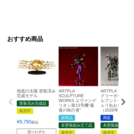
おすすめ商品
地底の太陽 塗装済み
ARTPLA
ARTPLA マシー
完成モデル
SCULPTURE
クリーガー ファ
WORKS エヴァンゲ
ルフントセット＆
塗装済み完成品
リオン第13号機“最
ェリ缶おじさん
後の執行者”
（2026年再販）
発売中
新商品
再販
¥
9,790
税込
未塗装組み立て品
未塗装組み立て品
残りわずか
発売中
発売中