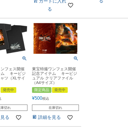
る
カートに入れ
る
ワンフェス開催
東宝特撮ワンフェス開催
テム キービジ
記念アイテム キービジ
シャツ（XLサイ
ュアル クリアファイル
（A4サイズ）
発売中
限定商品
発売中
¥
500
込
税込
在庫切れ
在庫切れ
を見る
詳細を見る