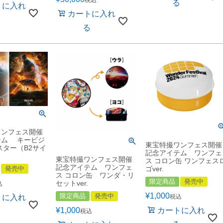
る
トに入れ
カートに入れ
る
る
ワンフェス開催
テム キービジ
東宝特撮ワンフェス開催
スター（B2サイ
記念アイテム ワンフェ
東宝特撮ワンフェス開催
ス コロン缶 ワンフェス
記念アイテム ワンフェ
発売中
ゴver.
ス コロン缶 ワンダ・リ
限定商品
発売中
セットver.
込
¥
1,000
限定商品
発売中
トに入れ
税込
¥
1,000
カートに入れ
る
税込