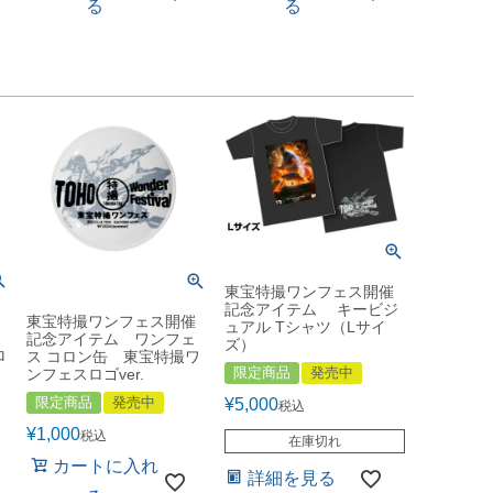
る
る
東宝特撮ワンフェス開催
記念アイテム キービジ
東宝特撮ワンフェス開催
ュアル Tシャツ（Lサイ
記念アイテム ワンフェ
ズ）
ロ
ス コロン缶 東宝特撮ワ
限定商品
発売中
ンフェスロゴver.
限定商品
発売中
¥
5,000
税込
¥
1,000
税込
在庫切れ
カートに入れ
詳細を見る