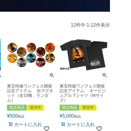
12
件中
1
-
12
件表示
東宝特撮ワンフェス開催
東宝特撮ワンフェス開催
ジ
記念アイテム 缶マグネ
記念アイテム キービジ
ド
ット（全10種、ランダ
ュアル Tシャツ（Mサイ
ム）
ズ）
限定商品
発売中
限定商品
発売中
¥
500
¥
5,000
税込
税込
カートに入れ
カートに入れ