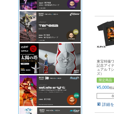
東宝特撮
記念アイ
ュアル T
ズ）
限定商品
¥
5,000
税
詳細