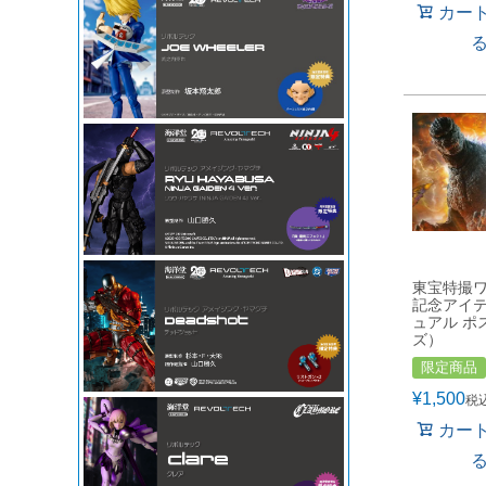
カー
東宝特撮
記念アイ
ュアル ポ
ズ）
限定商品
¥
1,500
税
カー