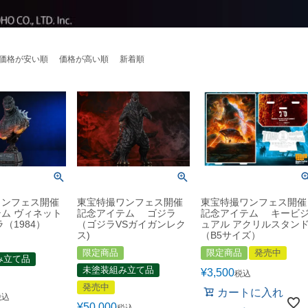
価格が安い順
価格が高い順
新着順
ワンフェス開催
東宝特撮ワンフェス開催
東宝特撮ワンフェス開催
ム ヴィネット
記念アイテム ゴジラ
記念アイテム キービ
（1984）
（ゴジラVSガイガンレク
ュアル アクリルスタン
ス)
（B5サイズ）
限定商品
限定商品
発売中
み立て品
未塗装組み立て品
¥
3,500
税込
発売中
カートに入れ
税込
¥
50,000
税込