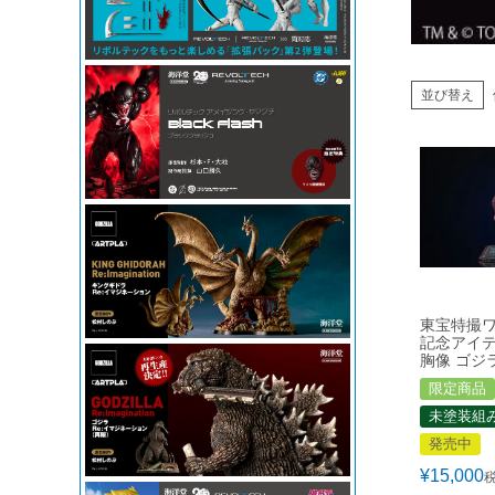
並び替え
東宝特撮
記念アイテ
胸像 ゴジラ
限定商品
未塗装組
発売中
¥
15,000