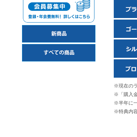
※現在の
※「購入
※半年に
※特典内