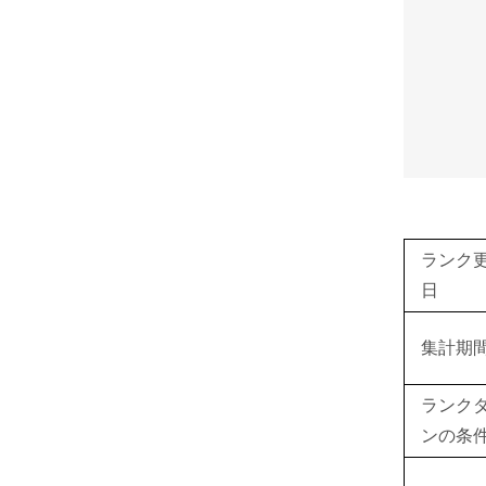
ランク
日
集計期
ランク
ンの条