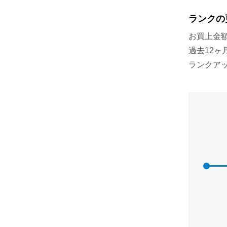
ランクの
お買上金
過去12
ランクア