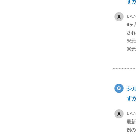
す
いい
6ヶ
され
※元
※元
シ
す
いい
最新
例の