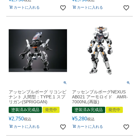
税込
税込
カートに入れる
カートに入れる
アッセンブルボーグ リコンビ
アッセンブルボーグNEXUS
ナント 人間型：TYPE.1 スプ
AB021 アーモロイド AMR-
リガン(SPRIGGAN)
7000NL(再販)
塗装済み完成品
発売中
塗装済み完成品
発売中
¥
2,750
¥
5,280
税込
税込
カートに入れる
カートに入れる