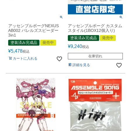
アッセンブルボーグNEXUS
アッセンブルボーグ カスタム
AB002 バレルズスピーダー
スタイル(1BOX12個入り)
3in1
塗装済み完成品
発売中
塗装済み完成品
発売中
¥
9,240
税込
¥
5,478
税込
在庫切れ
カートに入れる
詳細を見る