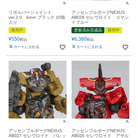
リボルバージョイント
アッセンブルボーグNEXUS
ver.2.0 6mm ブラック 10個
AB028 セレヴロイド コマン
入り
ドブルー
発売中
塗装済み完成品
発売中
¥
550
¥
6,380
税込
税込
カートに入れる
カートに入れる
アッセンブルボーグNEXUS
アッセンブルボーグNEXUS
AB027 セレヴロイド バレッ
AB026 セレヴロイド アサル