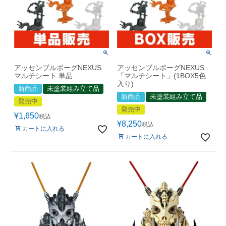
アッセンブルボーグNEXUS
アッセンブルボーグNEXUS
マルチシート 単品
「マルチシート」(1BOX5色
入り)
新商品
未塗装組み立て品
新商品
未塗装組み立て品
発売中
発売中
¥
1,650
税込
¥
8,250
税込
カートに入れる
カートに入れる