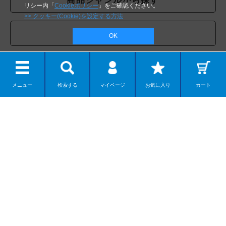
商品ジャンルから探す
リシー内「
Cookieポリシー
」をご確認ください。
>> クッキー(Cookie)を設定する方法
テーマから探す
OK
クリエイターから探す
メニュー
検索する
マイページ
お気に入り
カート
公式SNS
Follow kaiyodo on SNS