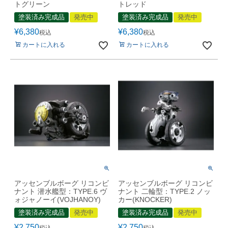
トグリーン
トレッド
塗装済み完成品
発売中
塗装済み完成品
発売中
¥
6,380
¥
6,380
税込
税込
カートに入れる
カートに入れる
アッセンブルボーグ リコンビ
アッセンブルボーグ リコンビ
ナント 潜水艦型：TYPE.6 ヴ
ナント 二輪型：TYPE.2 ノッ
ォジャノーイ(VOJHANOY)
カー(KNOCKER)
塗装済み完成品
発売中
塗装済み完成品
発売中
¥
2,750
¥
2,750