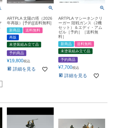
ARTPLA 太陽の塔（2026
ARTPLA マシーネンクリ
マ
年再販）[予約][送料無料]
ーガー 陸戦ガンス（2機
再
セット）＆エディ・アム
新商品
送料無料
ゼル［予約］［送料無
料］
再販
新商品
送料無料
未塗装組み立て品
未塗装組み立て品
予約商品
予約商品
¥
19,800
税込
¥
7,700
税込
詳細を見る
詳細を見る