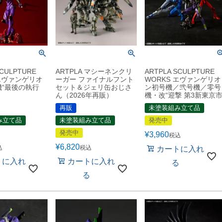
SCULPTURE
ARTPLA マシーネンクリ
ARTPLA SCULPTURE
 エヴァンゲリオ
ーガー ファイナルフント
WORKS エヴァンゲリオ
機“最後の執行
セット＆ジェリ缶おじさ
ン初号機／弐号機／零号
ん（2026年再販）
機・改“迎撃 第3新東京市
再販
未塗装組み立て品
み立て品
未塗装組み立て品
発売中
発売中
¥
3,960
税込
¥
6,820
込
税込
カートに入れ
トに入れ
カートに入れ
る
る
る