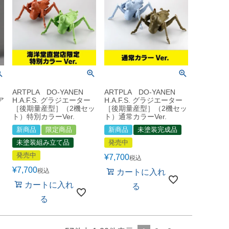
ARTPLA DO-YANEN
ARTPLA DO-YANEN
ア
H.A.F.S. グラジエーター
H.A.F.S. グラジエーター
［後期量産型］（2機セッ
［後期量産型］（2機セッ
ト）特別カラーVer.
ト）通常カラーVer.
新商品
限定商品
新商品
未塗装完成品
未塗装組み立て品
発売中
発売中
¥
7,700
税込
¥
7,700
税込
カートに入れ
カートに入れ
る
る