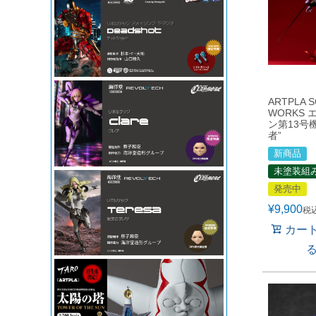
ARTPLA 
WORKS
ン第13号
者”
新商品
未塗装組
発売中
¥
9,900
税
カー