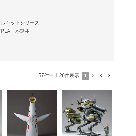
デルキットシリーズ。
PLA」が誕生！
57
件中
1
-
20
件表示
1
2
3