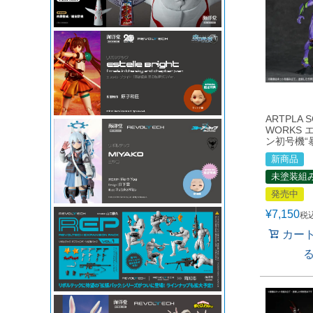
ARTPLA 
WORKS
ン初号機“暴
新商品
未塗装組
発売中
¥
7,150
税
カー