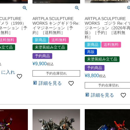
SCULPTURE
ARTPLA SCULPTURE
ARTPLA SCULPTURE
ガメラ（1999）
WORKS キングギドラRe:
WORKS ゴジラ Re:イ
ジネーション［予
イマジネーション［予
ジネーション（2026年
料無料］
約］［送料無料］
販）［予約］［送料無
料］
送料無料
新商品
送料無料
新商品
送料無料
み立て品
未塗装組み立て品
再販
予約商品
未塗装組み立て品
¥
9,900
込
税込
予約商品
トに入れ
予約在庫切れ
¥
8,800
税込
る
詳細を見る
予約在庫切れ
詳細を見る