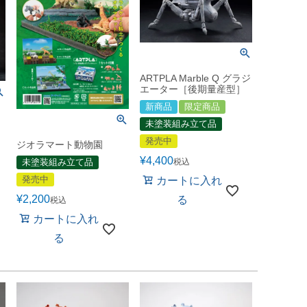
ARTPLA Marble Q グラジ
エーター［後期量産型］
新商品
限定商品
未塗装組み立て品
発売中
ジオラマート動物園
¥
4,400
未塗装組み立て品
税込
発売中
カートに入れ
¥
2,200
る
税込
カートに入れ
る