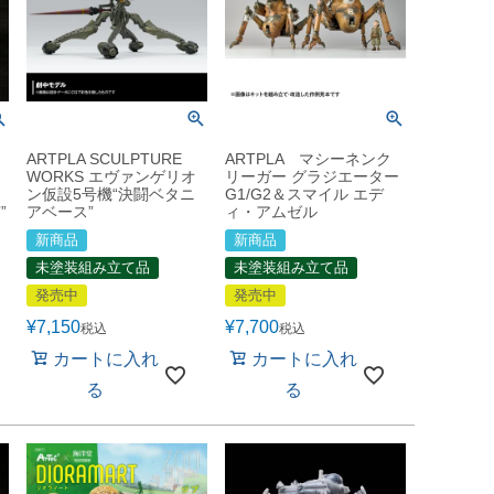
ARTPLA SCULPTURE
ARTPLA マシーネンク
WORKS エヴァンゲリオ
リーガー グラジエーター
ン仮設5号機“決闘ベタニ
G1/G2＆スマイル エデ
”
アベース”
ィ・アムゼル
新商品
新商品
未塗装組み立て品
未塗装組み立て品
発売中
発売中
¥
7,150
¥
7,700
税込
税込
カートに入れ
カートに入れ
る
る