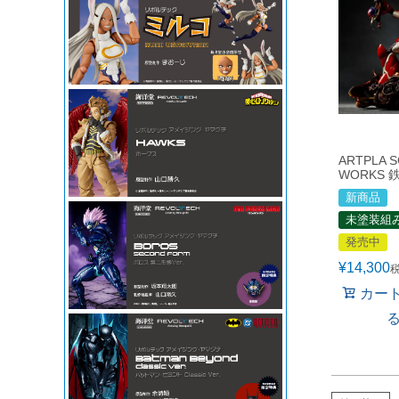
ARTPLA 
WORKS 
新商品
未塗装組
発売中
¥
14,300
カー