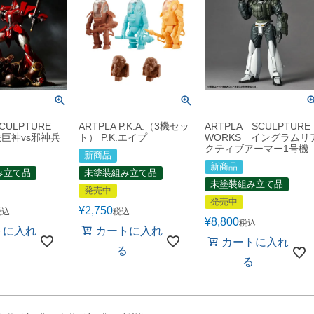
SCULPTURE
ARTPLA P.K.A.（3機セッ
ARTPLA SCULPTURE
鉄巨神vs邪神兵
ト） P.K.エイプ
WORKS イングラムリ
クティブアーマー1号機
新商品
新商品
み立て品
未塗装組み立て品
未塗装組み立て品
発売中
発売中
¥
2,750
税込
税込
¥
8,800
税込
トに入れ
カートに入れ
カートに入れ
る
る
る