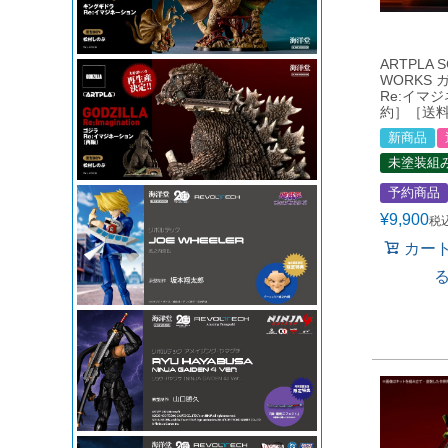
ARTPLA 
WORKS 
Re:イマ
約］［送
新商品
未塗装組
予約商品
¥
9,900
税
カー