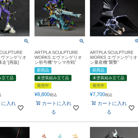
SCULPTURE
ARTPLA SCULPTURE
ARTPLA SCULPTURE
 エヴァンゲリオ
WORKS エヴァンゲリオ
WORKS エヴァンゲリオ
走”[再販]
ン初号機“ヤシマ作戦”
ン量産機“襲撃”
新商品
新商品
み立て品
未塗装組み立て品
未塗装組み立て品
発売中
発売中
¥
8,800
¥
7,700
込
税込
税込
トに入れ
カートに入れ
カートに入れ
る
る
る