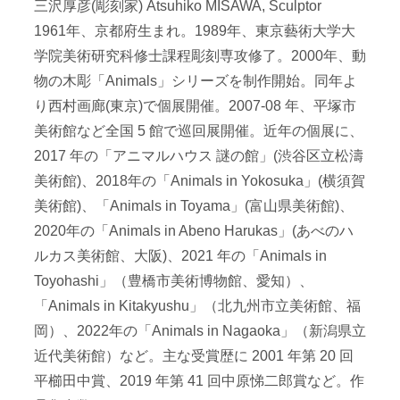
三沢厚彦(彫刻家) Atsuhiko MISAWA, Sculptor
1961年、京都府生まれ。1989年、東京藝術大学大
学院美術研究科修士課程彫刻専攻修了。2000年、動
物の木彫「Animals」シリーズを制作開始。同年よ
り西村画廊(東京)で個展開催。2007-08 年、平塚市
美術館など全国 5 館で巡回展開催。近年の個展に、
2017 年の「アニマルハウス 謎の館」(渋谷区立松濤
美術館)、2018年の「Animals in Yokosuka」(横須賀
美術館)、「Animals in Toyama」(富山県美術館)、
2020年の「Animals in Abeno Harukas」(あべのハ
ルカス美術館、大阪)、2021 年の「Animals in
Toyohashi」（豊橋市美術博物館、愛知）、
「Animals in Kitakyushu」（北九州市立美術館、福
岡）、2022年の「Animals in Nagaoka」（新潟県立
近代美術館）など。主な受賞歴に 2001 年第 20 回
平櫛田中賞、2019 年第 41 回中原悌二郎賞など。作