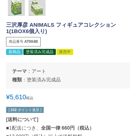
三沢厚彦 ANIMALS フィギュアコレクション
1(1BOX6個入り)
商品番号
AT004B
新商品
塗装済み完成品
発売中
テーマ
：
アート
種類
：
塗装済み完成品
¥
5,610
税込
[
102
ポイント進呈 ]
[
送料について
]
■1配送につき、
全国一律 660円（税込）