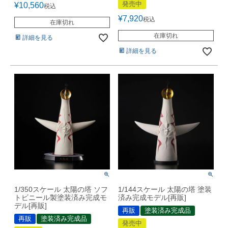
発売中
¥
10,560
税込
¥
7,920
税込
在庫切れ
在庫切れ
詳細を見る
詳細を見る
1/350スケール 太陽の塔 ソフ
1/144スケール 太陽の塔 塗装
トビニール製塗装済み完成モ
済み完成モデル[再販]
デル[再販]
再販
塗装済み完成品
再販
塗装済み完成品
発売中