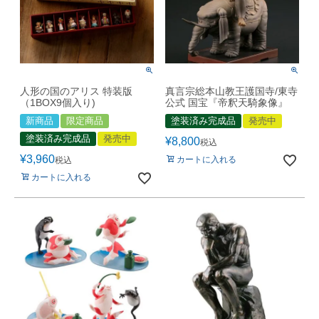
人形の国のアリス 特装版
真言宗総本山教王護国寺/東寺
（1BOX9個入り)
公式 国宝『帝釈天騎象像』
新商品
限定商品
塗装済み完成品
発売中
塗装済み完成品
発売中
¥
8,800
税込
¥
3,960
カートに入れる
税込
カートに入れる