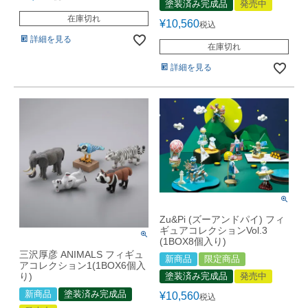
塗装済み完成品
発売中
在庫切れ
¥
10,560
税込
詳細を見る
在庫切れ
詳細を見る
Zu&Pi (ズーアンドパイ) フィ
ギュアコレクションVol.3
(1BOX8個入り)
三沢厚彦 ANIMALS フィギュ
新商品
限定商品
アコレクション1(1BOX6個入
塗装済み完成品
発売中
り)
新商品
塗装済み完成品
¥
10,560
税込