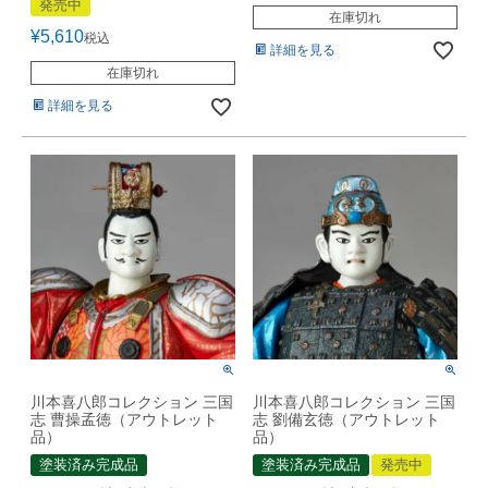
発売中
在庫切れ
¥
5,610
税込
詳細を見る
在庫切れ
詳細を見る
川本喜八郎コレクション 三国
川本喜八郎コレクション 三国
志 曹操孟徳（アウトレット
志 劉備玄徳（アウトレット
品）
品）
塗装済み完成品
塗装済み完成品
発売中