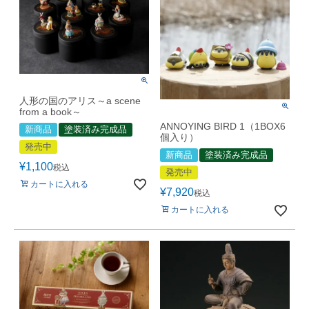
人形の国のアリス～a scene
from a book～
ANNOYING BIRD 1（1BOX6
新商品
塗装済み完成品
個入り）
発売中
新商品
塗装済み完成品
¥
1,100
税込
発売中
カートに入れる
¥
7,920
税込
カートに入れる