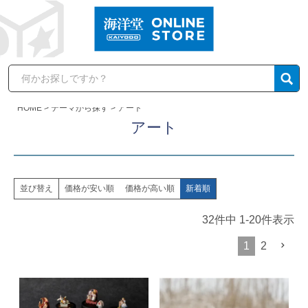
HOME
テーマから探す
アート
アート
価格が安い順
価格が高い順
新着順
並び替え
32
件中
1
-
20
件表示
1
2