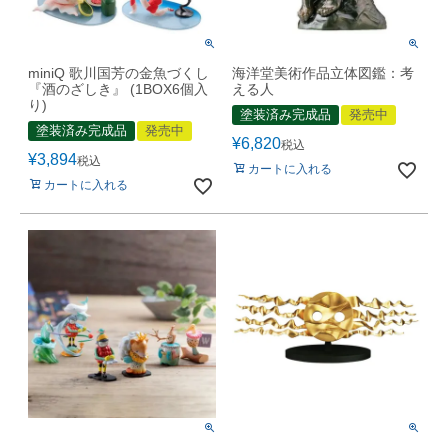
miniQ 歌川国芳の金魚づくし
海洋堂美術作品立体図鑑：考
『酒のざしき』 (1BOX6個入
える人
り)
塗装済み完成品
発売中
塗装済み完成品
発売中
¥
6,820
税込
¥
3,894
税込
カートに入れる
カートに入れる