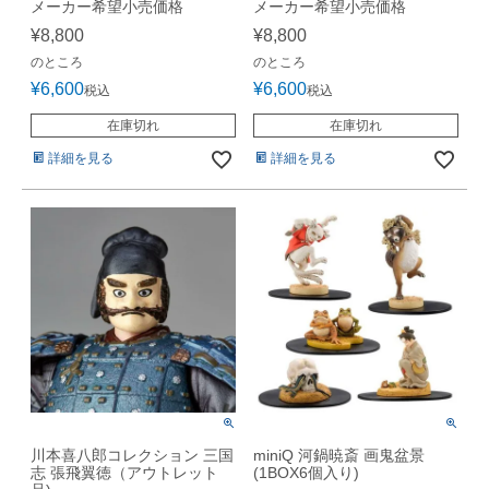
メーカー希望小売価格
メーカー希望小売価格
¥
8,800
¥
8,800
のところ
のところ
¥
6,600
¥
6,600
税込
税込
在庫切れ
在庫切れ
詳細を見る
詳細を見る
川本喜八郎コレクション 三国
miniQ 河鍋暁斎 画鬼盆景
志 張飛翼徳（アウトレット
(1BOX6個入り)