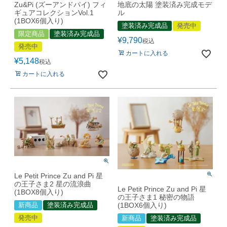
Zu&Pi (ズーアンドパイ) フィ
地底の太陽 塗装済み完成モデ
ギュアコレクションVol.1
ル
(1BOX6個入り)
塗装済み完成品
発売中
限定商品
塗装済み完成品
¥
9,790
税込
発売中
カートに入れる
¥
5,148
税込
カートに入れる
Le Petit Prince Zu and Pi 星
の王子さま2 星の流浪曲
Le Petit Prince Zu and Pi 星
(1BOX8個入り)
の王子さま1 秘密の物語
新商品
塗装済み完成品
(1BOX6個入り)
発売中
新商品
塗装済み完成品