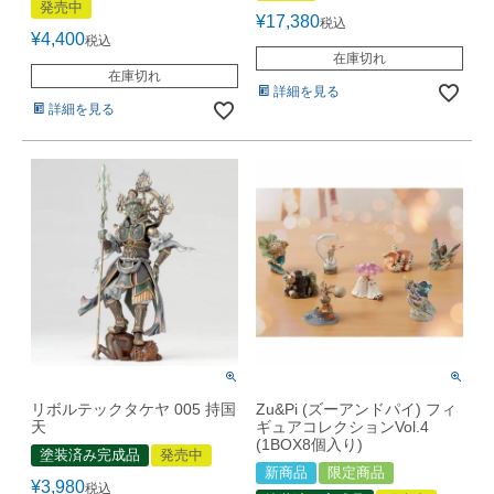
発売中
¥
17,380
税込
¥
4,400
税込
在庫切れ
在庫切れ
詳細を見る
詳細を見る
リボルテックタケヤ 005 持国
Zu&Pi (ズーアンドパイ) フィ
天
ギュアコレクションVol.4
(1BOX8個入り)
塗装済み完成品
発売中
新商品
限定商品
¥
3,980
税込