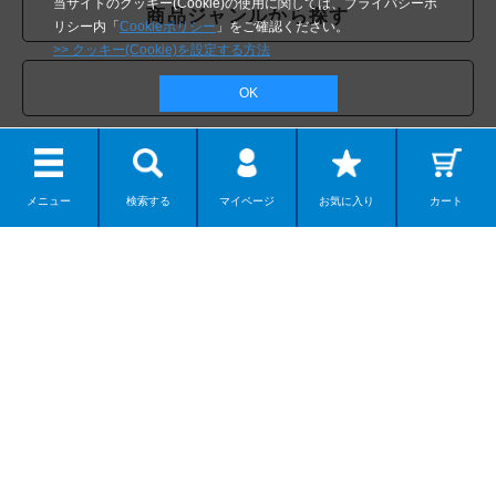
当サイトのクッキー(Cookie)の使用に関しては、プライバシーポ
商品ジャンルから探す
リシー内「
Cookieポリシー
」をご確認ください。
>> クッキー(Cookie)を設定する方法
テーマから探す
OK
クリエイターから探す
メニュー
検索する
マイページ
お気に入り
カート
公式SNS
Follow kaiyodo on SNS