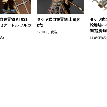
在置物 KT031
タケヤ式自在置物 土鬼兵
タケヤ式自
セクートル フルカ
(弐)
蛇螻蛄(へ
調[送料無
(税込)
12,100円
込)
(税
14,080円