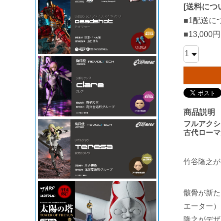
[
送料につ
■1配送に
■13,0
商品説明
フルアクシ
古代ローマ
竹谷隆之が
骸骨が新た
エーター）
隆之がデザ