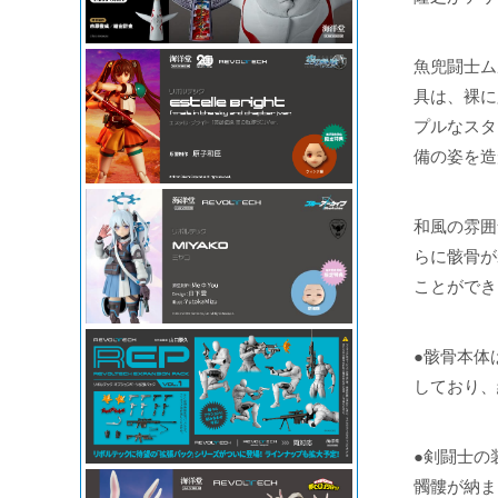
魚兜闘士ム
具は、裸に
プルなスタ
備の姿を造
和風の雰囲
らに骸骨が
ことができ
●骸骨本体
しており、
●剣闘士の
髑髏が納ま