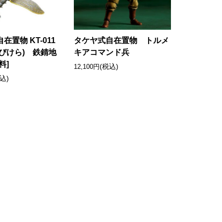
在置物 KT-011
タケヤ式自在置物 トルメ
びけら) 鉄錆地
キアコマンド兵
料]
(税込)
12,100円
込)