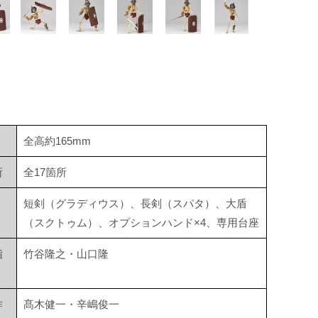
全高約165mm
所
全17箇所
短剣（グラディウス）、長剣（スパタ）、大盾
（スクトゥム）、オプションハンド×4、専用台座
指
竹谷隆之・山口隆
作
髙木健一・辛嶋俊一