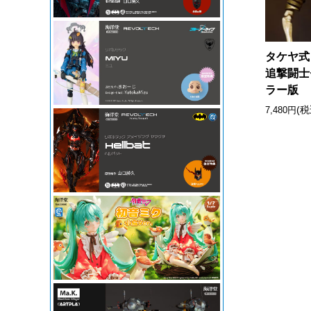
タケヤ式自
追撃闘士
ラー版
(税
7,480円