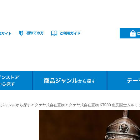
品ジャンルから探す
タケヤ式自在置物
タケヤ式自在置物 KT030 魚兜闘士ムル