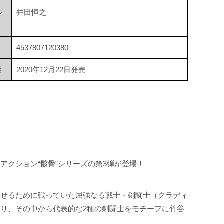
ル
井田恒之
4537807120380
期
2020年12月22日発売
クション“骸骨”シリーズの第3弾が登場！
ませるために戦っていた屈強なる戦士・剣闘士（グラディ
り、その中から代表的な2種の剣闘士をモチーフに竹谷