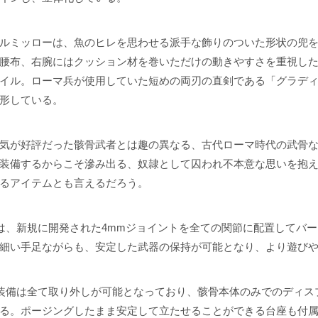
ルミッローは、魚のヒレを思わせる派手な飾りのついた形状の兜
腰布、右腕にはクッション材を巻いただけの動きやすさを重視し
イル。ローマ兵が使用していた短めの両刃の直剣である「グラデ
形している。
気が好評だった骸骨武者とは趣の異なる、古代ローマ時代の武骨
装備するからこそ滲み出る、奴隷として囚われ不本意な思いを抱
るアイテムとも言えるだろう。
は、新規に開発された4mmジョイントを全ての関節に配置してバ
細い手足ながらも、安定した武器の保持が可能となり、より遊び
装備は全て取り外しが可能となっており、骸骨本体のみでのディス
る。ポージングしたまま安定して立たせることができる台座も付