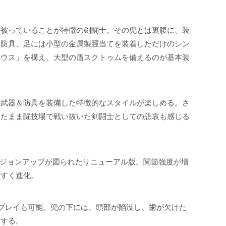
を被っていることが特徴の剣闘士。その兜とは裏腹に、装
た防具、足には小型の金属製脛当てを装着しただけのシン
ィウス」を構え、大型の盾スクトゥムを備えるのが基本装
な武器＆防具を装備した特徴的なスタイルが楽しめる。さ
えたまま闘技場で戦い抜いた剣闘士としての悲哀も感じる
ージョンアップが図られたリニューアル版。関節強度が増
やすく進化。
プレイも可能。兜の下には、頭部が陥没し、歯が欠けた
属する。