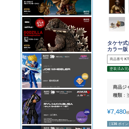
タケヤ式
カラー版
商品番号
KT
塗装済み完
商品ジ
種類
：
¥
7,480
[
136
ポイン