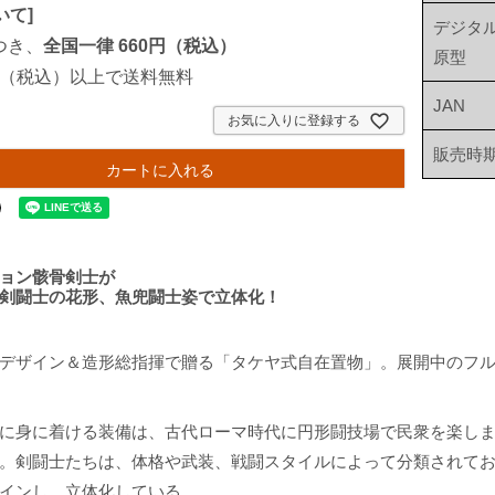
いて
]
デジタ
つき、
全国一律 660円（税込）
原型
00円（税込）以上で送料無料
JAN
お気に入りに登録する
販売時
カートに入れる
ョン骸骨剣士が
剣闘士の花形、魚兜闘士姿で立体化！
デザイン＆造形総指揮で贈る「タケヤ式自在置物」。展開中のフルア
に身に着ける装備は、古代ローマ時代に円形闘技場で民衆を楽し
。剣闘士たちは、体格や武装、戦闘スタイルによって分類されてお
インし、立体化している。