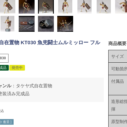
自在置物 KT030 魚兜闘士ムルミッロー フル
商品概要
サイズ
030
成品
発売中
可動箇
付属品
ャンル
：
タケヤ式自在置物
塗装済み完成品
造形総
揮
税込
原型制
ト進呈 ]