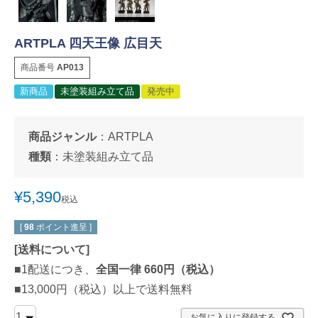
ARTPLA 四天王像 広目天
商品番号
AP013
新商品
未塗装組み立て品
発売中
商品ジャンル
：
ARTPLA
種類
：
未塗装組み立て品
¥
5,390
税込
[
98
ポイント進呈 ]
[
送料について
]
■1配送につき、
全国一律 660円（税込）
■13,000円（税込）以上で送料無料
お気に入りに登録する