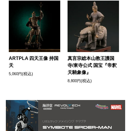
ARTPLA 四天王像 持国
真言宗総本山教王護国
天
寺/東寺公式 国宝『帝釈
天騎象像』
(税込)
5,060円
(税込)
8,800円