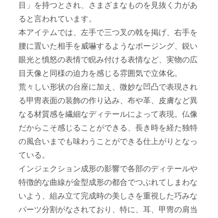
目」を持つとされ、さまざまなものを見抜く力があ
ると言われています。
本アイテムでは、左手で三つ叉の戟を掲げ、右手を
腰に置いた相手を威嚇するようなポージング、鋭い
眼光と憤怒の表情で睨み付ける表情など、実物の広
目天像と同様の迫力を感じる雰囲気で立体化。
荒々しい形状の台座に加え、微妙な凹凸で表現され
る甲冑表面の装飾の作り込み、布や革、皮膚など異
なる材質感を繊細なディテールによって表現。仏像
だからこそ感じることができる、長き時を経た独特
の風合いまでも味わうことができる仕上がりとなっ
ている。
インジェクション成形の影響で各部のディテールや
特徴的な曲線が金型成形の都合でつぶれてしまわな
いよう、組み立て完成時の美しさを重視した巧みな
パーツ分割がなされており、特に、耳、甲冑の肩当