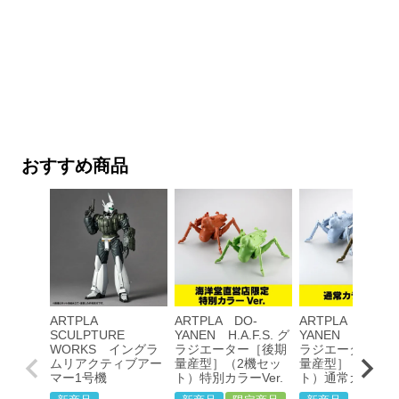
おすすめ商品
ARTPLA
ARTPLA DO-
ARTPLA DO-
SCULPTURE
YANEN H.A.F.S. グ
YANEN H.A.F.S
WORKS イングラ
ラジエーター［後期
ラジエーター［後
ムリアクティブアー
量産型］（2機セッ
量産型］（2機セ
マー1号機
ト）特別カラーVer.
ト）通常カラーVer