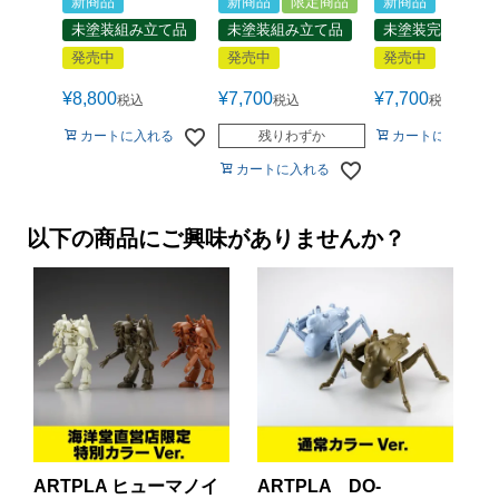
新商品
新商品
限定商品
新商品
未塗装組み立て品
未塗装組み立て品
未塗装完成品
発売中
発売中
発売中
¥
8,800
¥
7,700
¥
7,700
税込
税込
税込
カートに入れる
残りわずか
カートに入れる
カートに入れる
以下の商品にご興味がありませんか？
ARTPLA ヒューマノイ
ARTPLA DO-