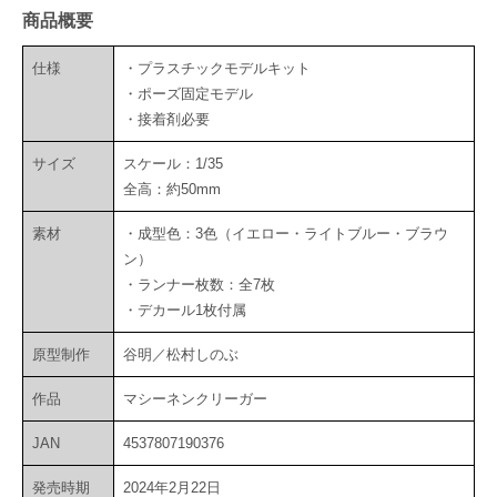
商品概要
仕様
・プラスチックモデルキット
・ポーズ固定モデル
・接着剤必要
サイズ
スケール：1/35
全高：約50mm
素材
・成型色：3色（イエロー・ライトブルー・ブラウ
ン）
・ランナー枚数：全7枚
・デカール1枚付属
原型制作
谷明／松村しのぶ
作品
マシーネンクリーガー
JAN
4537807190376
発売時期
2024年2月22日