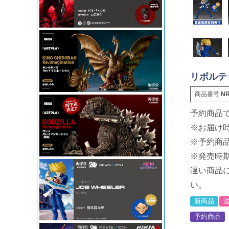
リボルテッ
商品番号
NR
予約商品
※お届け
※予約商
※発売時
遅い商品
い。
新商品
予約商品