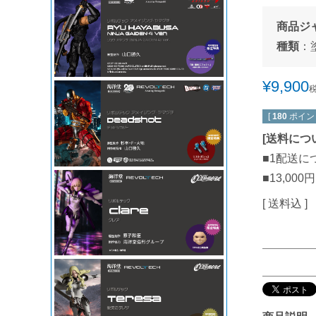
商品ジ
種類
：
¥
9,900
[
180
ポイン
[
送料につ
■1配送に
■13,0
送料込