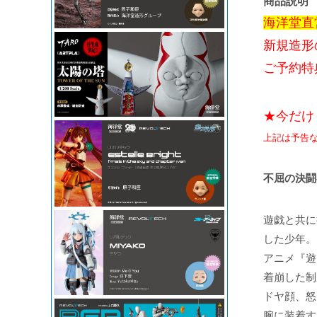
商品説明
海洋堂直
新規造形
ご予約特典
★今だけ
上記は予告
不屈の決闘
遊戯と共に
した少年。
アニメ『遊
着崩した制
ドヤ顔、怒
腕に装着す