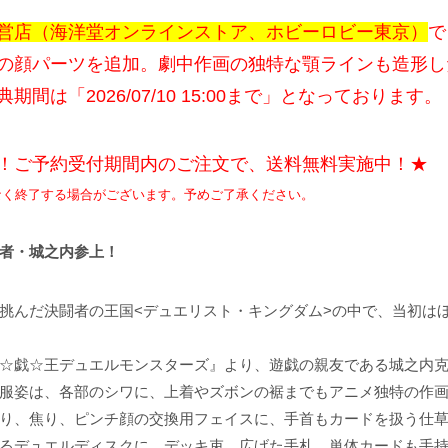
営店（海洋堂オンラインストア、ホビーロビー東京）
で
の顔パーツを追加。劇中作画の独特な顎ラインも造形し
期間は「2026/07/10 15:00まで」となっております。
！ご予約受付期間内のご注文で、送料無料実施中！★
なく終了する場合がございます。予めご了承ください。
者・城之内参上！
挑んだ決闘者の王国<デュエリスト・キングダム>の中で、当初は
☆戯☆王デュエルモンスターズ』より、遊戯の親友である城之内
服姿は、各部のシワに、上着やズボンの裾までもアニメ独特の作
り、焦り、ピンチ顔の交換用フェイスに、手首もカードを扱う仕
るデュエルディスクに、デッキ束、広げた手札、単体カードも手持