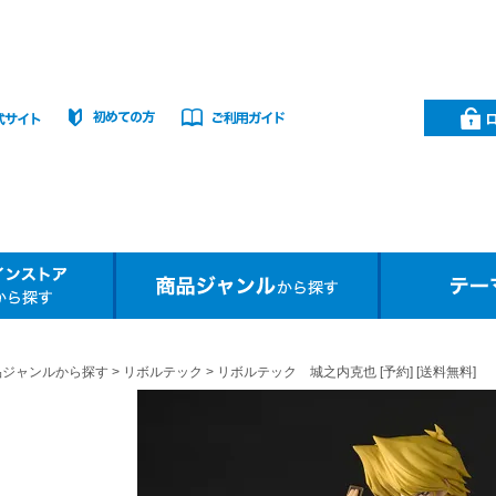
品ジャンルから探す
リボルテック
リボルテック 城之内克也 [予約] [送料無料]