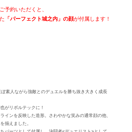
ご予約いただくと、
た
「パーフェクト城之内」の顔
が付属します！
ほぼ素人ながら強敵とのデュエルを勝ち抜き大きく成長
克也がリボルテックに！
画ラインを反映した造形。さわやかな笑みの通常顔の他、
草を揃えました。
ちパーツとして付属し、決闘者<デュエリスト>として