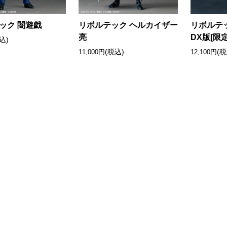
ック 闇遊戯
リボルテック ヘルカイザー
リボルテ
亮
DX版[限
込)
(税込)
(税
11,000円
12,100円