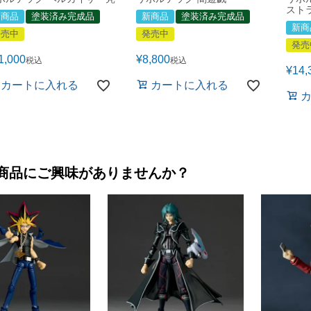
スト
新商品
塗装済み完成品
新商品
塗装済み完成品
新商
発売中
発売中
発売
1,000
¥
8,800
税込
税込
¥
14,
カートに入れる
カートに入れる
商品にご興味がありませんか？