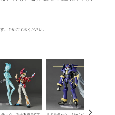
ます。予めご了承ください。
ルテック 九十九遊馬&ア
リボルテック ジャンク・ウォ
リボル