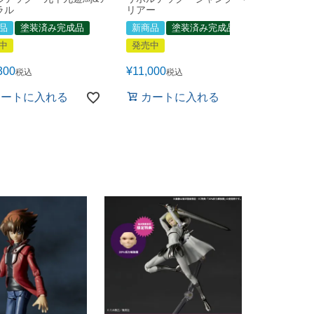
ラル
リアー
新商品
品
塗装済み完成品
新商品
塗装済み完成品
発売中
中
発売中
¥
10,45
300
¥
11,000
税込
税込
カ
カートに入れる
カートに入れる