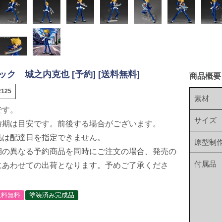
ク 城之内克也 [予約] [送料無料]
商品概要
125
素材
です。
サイズ
時期は目安です。前後する場合がございます。
品は配達日を指定できません。
原型制
期の異なる予約商品を同時にご注文の場合、発売の
付属品
にあわせての出荷となります。予めご了承くださ
送料無料
塗装済み完成品