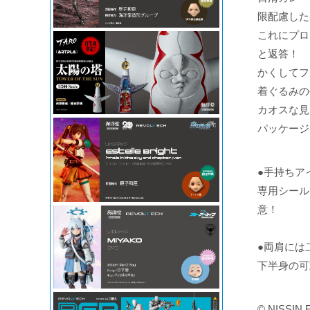
限配慮した
これにプロ
と返答！
かくしてフ
着ぐるみの
カオスな見
パッケージ
●手持ちア
専用シール
意！
●両肩には
下半身の可
© NISSIN