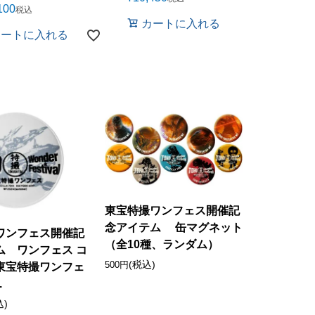
100
税込
カ
カートに入れる
カートに入れる
東宝特撮ワンフェス開催記
念アイテム 缶マグネット
ワンフェス開催記
（全10種、ランダム）
ム ワンフェス コ
(税込)
500円
東宝特撮ワンフェ
.
込)