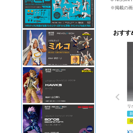
※掲載の画
おすす
リ
¥
1