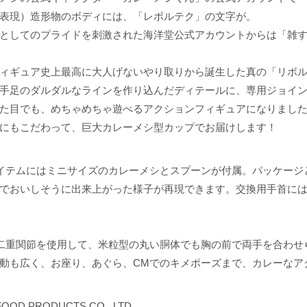
表現）造形物のボディには、「レボルテク」の文字が。
としてのプライドを刺激された海洋堂公式アカウントからは「雑
ィギュア史上最高に大人げないやり取りから誕生した真の「リボル
手足のダルダルなラインを作り込んだディテールに、専用ジョイ
た目でも、めちゃめちゃ遊べるアクションフィギュアになりまし
にもこだわって、巨大カレーメシ型カップでお届けします！
イテムにはミニサイズのカレーメシとスプーンが付属。パッケージ
でおいしそうに出来上がった様子が再現できます。交換用手首に
二重関節を使用して、米粒型の丸い胴体でも胸の前で両手を合わせ
動も広く、お座り、あぐら、CMでのキメポーズまで、カレーなア
 FOOD PRODUCTS CO., LTD.