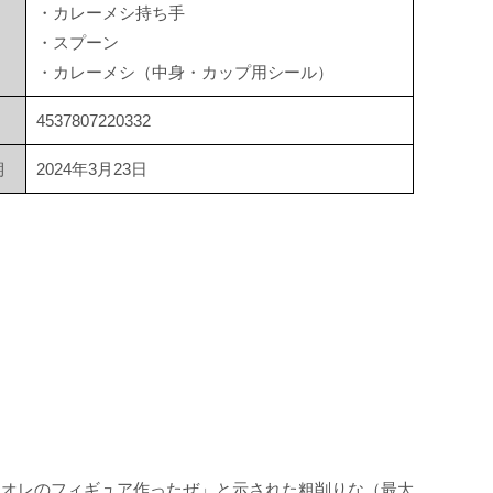
・カレーメシ持ち手
・スプーン
・カレーメシ（中身・カップ用シール）
4537807220332
期
2024年3月23日
「オレのフィギュア作ったぜ」と示された粗削りな（最大