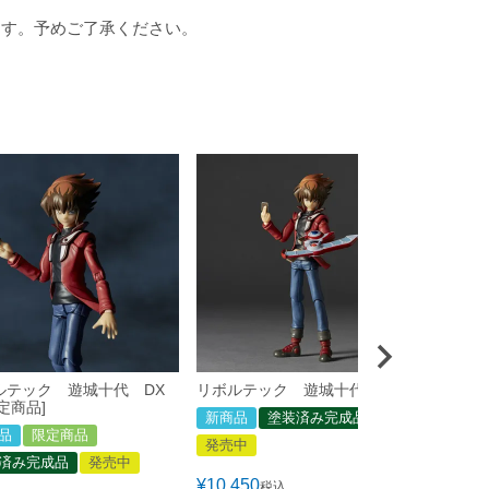
ます。予めご了承ください。
ルテック 遊城十代 DX
リボルテック 遊城十代
リボジオ
定商品]
ト)
新商品
塗装済み完成品
品
限定商品
塗装済
発売中
済み完成品
発売中
¥
10,78
¥
10,450
税込