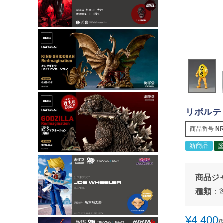
リボルテ
商品番号
NR
新商品
商品ジ
種類
：
¥
4,400