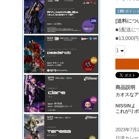
[
80
ポイント
[
送料につ
■1配送に
■13,0
商品説明
カオスなア
NISSINよ
これがリボ
2023年
日清カレー