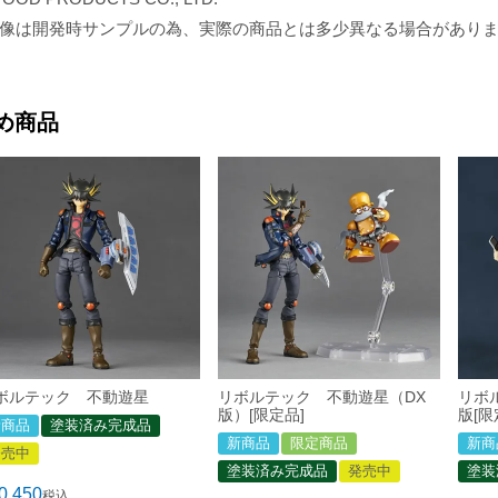
像は開発時サンプルの為、実際の商品とは多少異なる場合があり
め商品
ボルテック 不動遊星
リボルテック 不動遊星（DX
リボ
版）[限定品]
版[限
新商品
塗装済み完成品
新商品
限定商品
新商
発売中
塗装済み完成品
発売中
塗装
0,450
税込