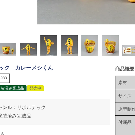
ック カレーメシくん
商品概要
033
素材
塗装済み完成品
発売中
サイズ
ャンル
：
リボルテック
原型制
塗装済み完成品
付属品
税込