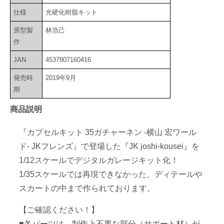
仕様
光硬化樹脂キット
原型製
林浩己
作
JAN
4537807160416
発売時
2019年9月
期
商品説明
『カプセルキット 35ガチャーネン -横山 宏ワール
ド- JKフレンズ』で登場した『JK joshi-kousei』を
1/12スケールでデジタルガレージキット化！
1/35スケールでは再現できなかった、ディテールや
スカートの中まで作られております。
【ご確認ください！】
■各パーツは、制作上不要な部分（サポート材）が