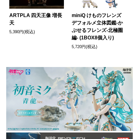
ARTPLA 四天王像 増長
miniQ けものフレンズ
天
デフォルメ立体図鑑-か
ぷせるフレンズ-北極圏
(税込)
5,390円
編- (1BOX8個入り)
(税込)
5,720円