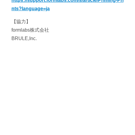
https://support.formlabs.com/s/article/Priming-Pri
nts?language=ja
【協力】
formlabs株式会社
BRULE,Inc.