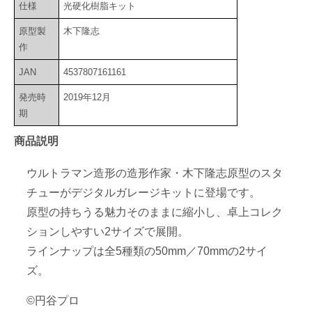
仕様
光硬化樹脂キット
原型製
木下隆志
作
JAN
4537807161161
発売時
2019年12月
期
商品説明
ウルトラマン造形の造形作家・木下隆志原型のスタ
チューがデジタルガレージキットに登場です。
原型の持ちうる魅力そのままに縮小し、卓上コレク
ションしやすい2サイズで展開。
ラインナップは全5種類の50mm／70mmの2サイ
ズ。
©円谷プロ