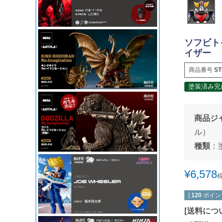
ソフビトイ
イザー
商品番号
ST
塗装済み完
商品ジ
ル）
種類
：
¥
6,578
[
120
ポイン
[
送料につ