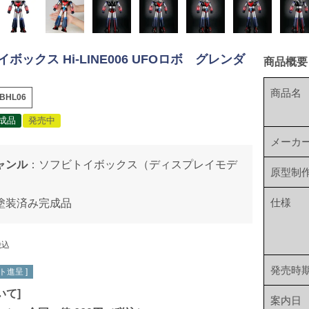
ボックス Hi-LINE006 UFOロボ グレンダ
商品概要
商品名
BHL06
成品
発売中
メーカ
ャンル
：
ソフビトイボックス（ディスプレイモデ
原型制
仕様
塗装済み完成品
税込
発売時
ト進呈 ]
いて
]
案内日