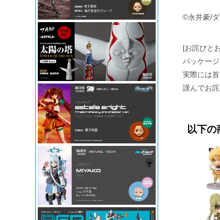
©永井豪/
[お詫びと
パッケージ
実際には首
謹んでお詫
以下の