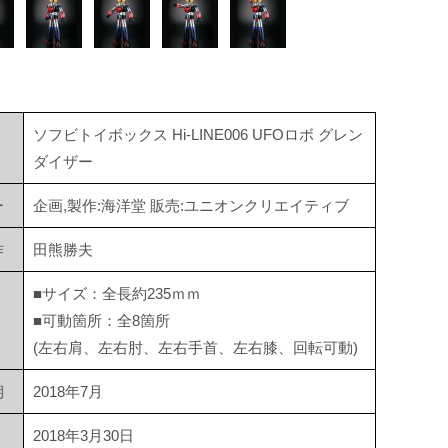
ソフビトイボックス Hi-LINE006 UFOロボ グレン
ダイザー
ー
企画,製作:海洋堂 販売:ユニオンクリエイティブ
作
田熊勝夫
■サイズ：全長約235ｍｍ
■可動箇所：全8箇所
(左右肩、左右肘、左右手首、左右膝、回転可動)
期
2018年7月
2018年3月30日