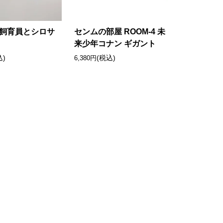
A 飼育員とシロサ
センムの部屋 ROOM-4 未
来少年コナン ギガント
込)
(税込)
6,380円