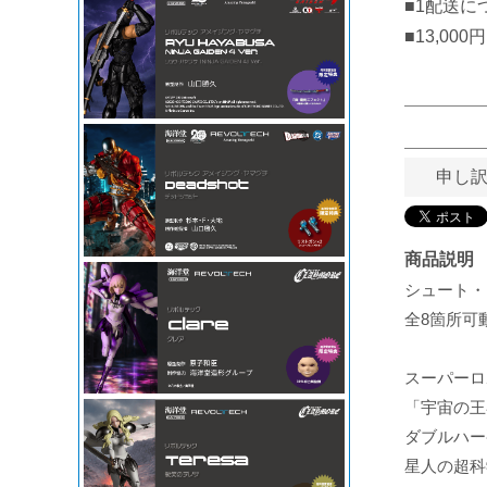
■1配送に
■13,0
申し
商品説明
シュート・
全8箇所可
スーパーロ
「宇宙の王
ダブルハー
星人の超科