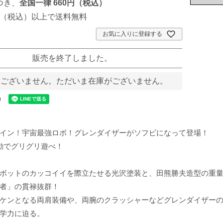
つき、
全国一律 660円（税込）
00円（税込）以上で送料無料
お気に入りに登録する
販売を終了しました。
訳ございません。ただいま在庫がございません。
イン！宇宙最強ロボ！グレンダイザーがソフビになって登場！
動でグリグリ遊べ！
ボットのカッコイイを際立たせる光沢塗装と、田熊勝夫造型の重
者」の貫禄抜群！
ケンとなる両肩装備や、両腕のクラッシャーなどグレンダイザー
学力に迫る。