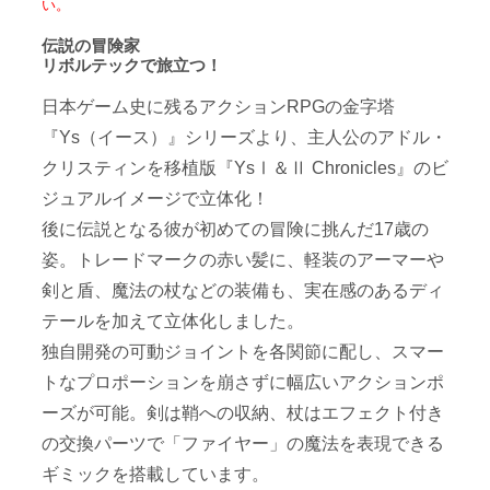
い。
伝説の冒険家
リボルテックで旅立つ！
日本ゲーム史に残るアクションRPGの金字塔
『Ys（イース）』シリーズより、主人公のアドル・
クリスティンを移植版『YsⅠ＆Ⅱ Chronicles』のビ
ジュアルイメージで立体化！
後に伝説となる彼が初めての冒険に挑んだ17歳の
姿。トレードマークの赤い髪に、軽装のアーマーや
剣と盾、魔法の杖などの装備も、実在感のあるディ
テールを加えて立体化しました。
独自開発の可動ジョイントを各関節に配し、スマー
トなプロポーションを崩さずに幅広いアクションポ
ーズが可能。剣は鞘への収納、杖はエフェクト付き
の交換パーツで「ファイヤー」の魔法を表現できる
ギミックを搭載しています。