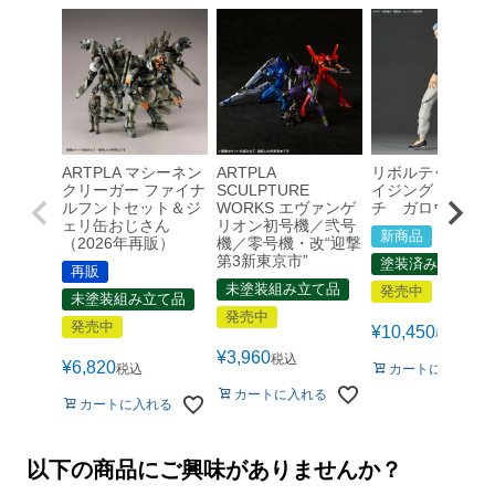
ARTPLA マシーネン
ARTPLA
リボルテック ア
クリーガー ファイナ
SCULPTURE
イジング・ヤマグ
ルフントセット＆ジ
WORKS エヴァンゲ
チ ガロウ
ェリ缶おじさん
リオン初号機／弐号
新商品
（2026年再販）
機／零号機・改“迎撃
第3新東京市”
塗装済み完成品
再販
未塗装組み立て品
発売中
未塗装組み立て品
発売中
発売中
¥
10,450
税込
¥
3,960
税込
¥
6,820
税込
カートに入れる
カートに入れる
カートに入れる
以下の商品にご興味がありませんか？