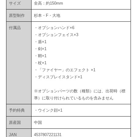
サイズ
全高：約150mm
原型制作
杉本・F・大地
付属品
・オプションハンド×6
・オプションフェイス×3
・盾×1
・剣×1
・鞘×1
・杖×1
・「ファイヤー」のエフェクト ×1
・ディスプレイスタンド×1
※オプションパーツの数（種類）には、出荷時（標
準）に取り付けられているものを含みません
予約特典
・ウインク顔×1
原産国
中国
JAN
4537807221131