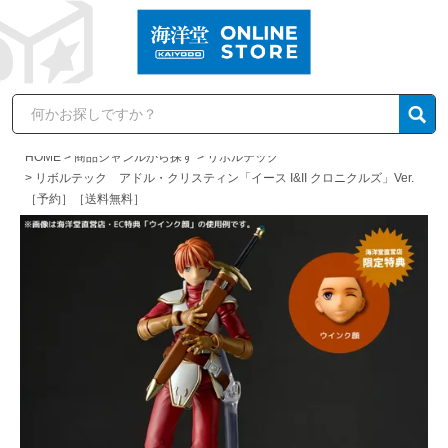
HOME
商品ジャンルから探す
リボルテック
リボルテック アドル・クリスティン「イース I&II クロニクルズ」Ver.
［予約］［送料無料］