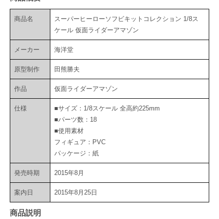
商品名
スーパーヒーローソフビキットコレクション 1/8ス
ケール 仮面ライダーアマゾン
メーカー
海洋堂
原型制作
田熊勝夫
作品
仮面ライダーアマゾン
仕様
■サイズ：1/8スケール 全高約225mm
■パーツ数：18
■使用素材
フィギュア：PVC
パッケージ：紙
発売時期
2015年8月
案内日
2015年8月25日
商品説明