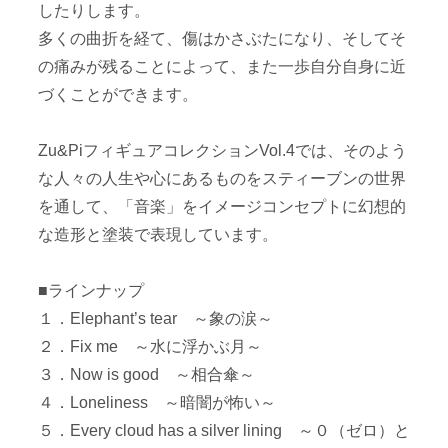
したりします。
多くの曲折を経て、傷はかさぶたになり、そしてそ
の痛みが残ることによって、また一歩自分自身に近
づくことができます。
Zu&PiフィギュアコレクションVol.4では、そのよう
な人々の人生や心にあるものをスティーブンの世界
を通して、「音楽」をイメージコンセプトに幻想的
な造形と塗装で表現しています。
■ラインナップ
１．Elephant’s tear ～象の涙～
２．Fix me ～水に浮かぶ月～
３．Now is good ～相合傘～
４．Loneliness ～暗闇が怖い～
５．Every cloud has a silver lining ～０（ゼロ）と