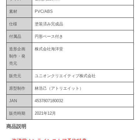
素材
PVC/ABS
仕様
塗装済み完成品
付属品
円形ベース付き
造形企画
株式会社海洋堂
制作・発
売元
販売元
ユニオンクリエイティブ株式会社
原型制作
林浩己（アトリエイット）
JAN
4537807180032
販売時期
2021年12月
商品説明