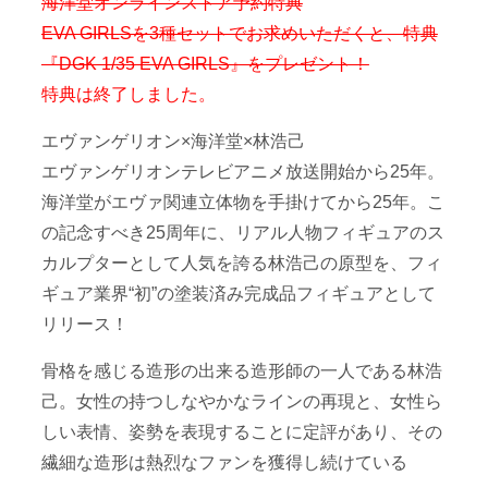
海洋堂オンラインストア予約特典
EVA GIRLSを3種セットでお求めいただくと、特典
『DGK 1/35 EVA GIRLS』をプレゼント！
特典は終了しました。
エヴァンゲリオン×海洋堂×林浩己
エヴァンゲリオンテレビアニメ放送開始から25年。
海洋堂がエヴァ関連立体物を手掛けてから25年。こ
の記念すべき25周年に、リアル人物フィギュアのス
カルプターとして人気を誇る林浩己の原型を、フィ
ギュア業界“初”の塗装済み完成品フィギュアとして
リリース！
骨格を感じる造形の出来る造形師の一人である林浩
己。女性の持つしなやかなラインの再現と、女性ら
しい表情、姿勢を表現することに定評があり、その
繊細な造形は熱烈なファンを獲得し続けている