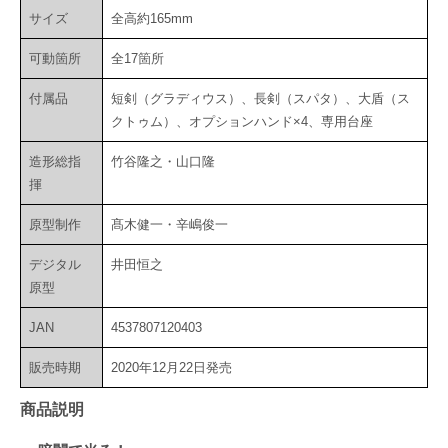
サイズ
全高約165mm
可動箇所
全17箇所
付属品
短剣（グラディウス）、長剣（スパタ）、大盾（ス
クトゥム）、オプションハンド×4、専用台座
造形総指
竹谷隆之・山口隆
揮
原型制作
髙木健一・辛嶋俊一
デジタル
井田恒之
原型
JAN
4537807120403
販売時期
2020年12月22日発売
商品説明