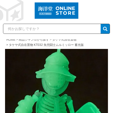
HOME
商品ジャンルから探す
タケヤ式自在置物
タケヤ式自在置物 KT032 魚兜闘士ムルミッロー 蓄光版