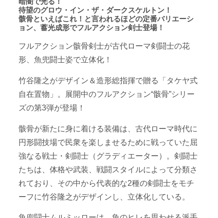
暗闇で光る！
待望のグロウ・イン・ザ・ダークスケルトン！
骸骨といえばこれ！と言われるほどの定番バリエーシ
ョン、蓄光成形でフルアクション剣士登場！
フルアクション骸骨剣士が古代ローマ剣闘士の花
形、魚兜闘士姿で立体化！
竹谷隆之がデザイン＆造形総指揮で贈る「タケヤ式
自在置物」。展開中のフルアクション“骸骨”シリー
ズの第3弾が登場！
骸骨が新たに身に着ける装備は、古代ローマ時代に
円形闘技場で民衆を楽しませるために戦っていた屈
強なる戦士・剣闘士（グラディエーター）。剣闘士
たちは、体格や武装、戦闘スタイルによって分類さ
れており、その中から代表的な2種の剣闘士をモチ
ーフに竹谷隆之がデザインし、立体化している。
魚兜闘士ムルミッローは、魚のヒレを思わせる派手