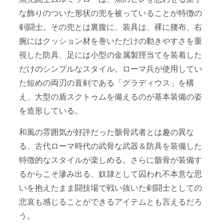
な飾りのついた形状の兜を被っていることが特徴の
剣闘士。その兜とは裏腹に、装具は、裸に腰布、右
腕にはクッション材を巻いただけの動きやすさを重
視した防具、足には小型の金属製脛当てを装着した
だけのシンプルなスタイル。ローマ兵が使用してい
た短めの両刃の直剣である「グラディウス」を構
え、大型の盾スクトゥムを備えるのが基本装備の姿
を造形している。
和風の雰囲気が好評だった骸骨武者とは趣の異な
る、古代ローマ時代の武骨な武器＆防具を装備した
特徴的なスタイルが楽しめる。さらに骸骨が装備す
るからこそ滲み出る、奴隷として囚われ不本意な思
いを抱えたまま闘技場で戦い抜いた剣闘士としての
悲哀も感じることができるアイテムとも言えるだろ
う。