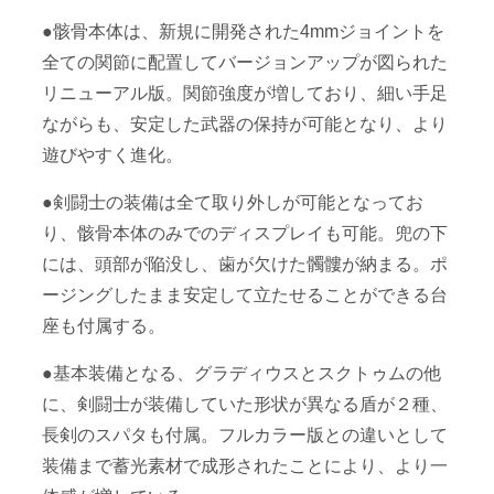
●骸骨本体は、新規に開発された4mmジョイントを
全ての関節に配置してバージョンアップが図られた
リニューアル版。関節強度が増しており、細い手足
ながらも、安定した武器の保持が可能となり、より
遊びやすく進化。
●剣闘士の装備は全て取り外しが可能となってお
り、骸骨本体のみでのディスプレイも可能。兜の下
には、頭部が陥没し、歯が欠けた髑髏が納まる。ポ
ージングしたまま安定して立たせることができる台
座も付属する。
●基本装備となる、グラディウスとスクトゥムの他
に、剣闘士が装備していた形状が異なる盾が２種、
長剣のスパタも付属。フルカラー版との違いとして
装備まで蓄光素材で成形されたことにより、より一