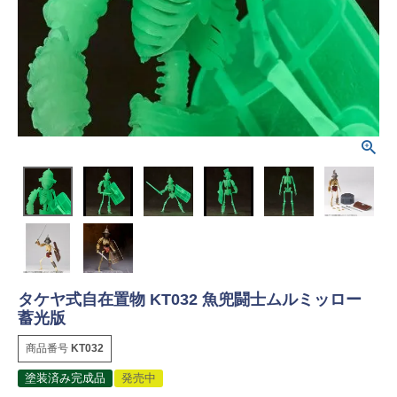
タケヤ式自在置物 KT032 魚兜闘士ムルミッロー
蓄光版
商品番号
KT032
塗装済み完成品
発売中