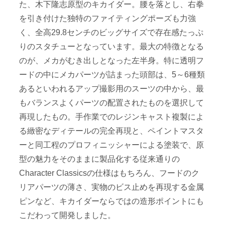
た、木下隆志原型のキカイダー。腰を落とし、右拳
を引き付けた独特のファイティングポーズも力強
く、全高29.8センチのビッグサイズで存在感たっぷ
りのスタチューとなっています。最大の特徴となる
のが、メカがむき出しとなった左半身。特に透明フ
ードの中にメカパーツが詰まった頭部は、5～6種類
あるといわれるアップ撮影用のスーツの中から、最
もバランスよくパーツの配置されたものを選択して
再現したもの。手作業でのレジンキャスト複製によ
る緻密なディテールの完全再現と、ペイントマスタ
ーと同工程のプロフィニッシャーによる塗装で、原
型の魅力をそのままに製品化する従来通りの
Character Classicsの仕様はもちろん、フードのク
リアパーツの薄さ、実物のビス止めを再現する金属
ピンなど、キカイダーならではの造形ポイントにも
こだわって開発しました。