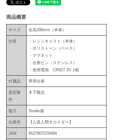
商品概要
サイズ
全高298mm（本体）
仕様
・レジンキャスト（本体）
・ポリストーン（ベース）
・マグネット
・台座ピン（ステンレス）
・使用電池 CR927 3V 1個
付属品
専用台座
原型製
木下隆志
作
協力
Studio蓮
出典作
【人造人間キカイダー】
JAN
4537807070494