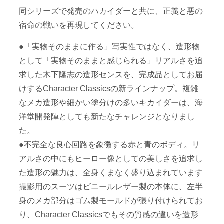
同シリーズで発売のハカイダーと共に、正義と悪の
宿命の戦いを再現してください。
●「実物そのままに作る」写実性ではなく、造形物
として「実物そのままと感じられる」リアルさを追
求した木下隆志の造形センスを、完成品としてお届
けするCharacter Classicsの新ラインナップ。複雑
なメカ造形や細かい塗分けの多いキカイダーは、海
洋堂開発陣としても新たなチャレンジとなりまし
た。
●不完全な良心回路を象徴する赤と青のボディ。リ
アルさの中にもヒーロー像としての美しさを追求し
た造形の魅力は、全身くまなく盛り込まれています
撮影用のスーツはビニールレザー製の本体に、左半
身のメカ部分はゴム製モールドが張り付けられてお
り、Character Classicsでもその質感の違いを造形