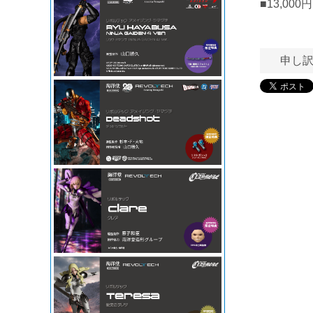
■13,0
申し