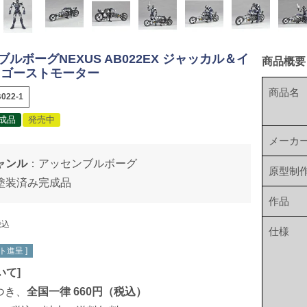
ルボーグNEXUS AB022EX ジャッカル＆イ
商品概要
 ゴーストモーター
商品名
022-1
成品
発売中
メーカ
ャンル
：
アッセンブルボーグ
原型制
塗装済み完成品
作品
税込
仕様
ト進呈 ]
いて
]
つき、
全国一律 660円（税込）