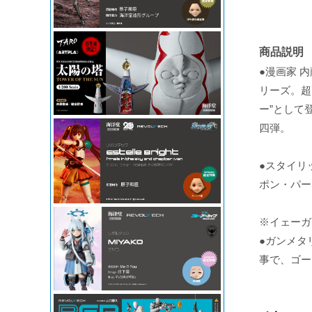
商品説明
●漫画家 
リーズ。超
ー”として
四弾。
●スタイリ
ポン・パー
※イェーガ
●ガンメタ
事で、ゴー