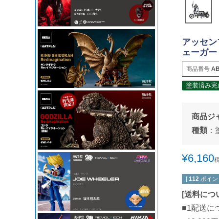
アッセンブ
ェーガー
商品番号
AB
塗装済み完
商品ジ
種類
：
¥
6,160
[
112
ポイン
[
送料につ
■1配送に