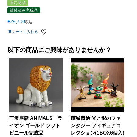
限定商品
塗装済み完成品
¥
29,700
税込
カートに入れる
以下の商品にご興味がありませんか？
三沢厚彦 ANIMALS ラ
藤城清治 光と影のファ
イオン ゴールド ソフト
ンタジー フィギュアコ
ビニール完成品
レクション(1BOX6個入)