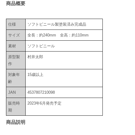
商品概要
仕様
ソフトビニール製塗装済み完成品
サイズ
全長：約240mm 全高：約110mm
素材
ソフトビニール
原型製
村井太郎
作
対象年
15歳以上
齢
JAN
4537807210098
販売時
2023年6月発売予定
期
商品説明