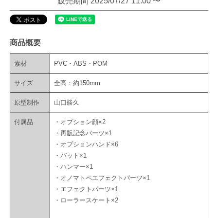
販売期間
2025/07/27 11:00
〜
商品概要
素材
PVC・ABS・POM
サイズ
全高：約150mm
原型制作
山口勝久
付属品
・オプション顔×2
・再販記念パーツ×1
・オプションハンド×6
・バット×1
・ハンマー×1
・オノマトペエフェクトパーツ×1
・エフェクトパーツ×1
・ローラースケート×2