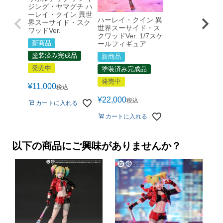
ジング・ヤマグチ ハ
ーレイ・クイン 異世
ハーレイ・クイン 異
界スーサイド・スク
世界スーサイド・ス
ワッドVer.
クワッドVer. 1/7スケ
新商品
ールフィギュア
塗装済み完成品
新商品
発売中
塗装済み完成品
発売中
¥
11,000
税込
¥
22,000
税込
カートに入れる
カートに入れる
以下の商品にご興味がありませんか？