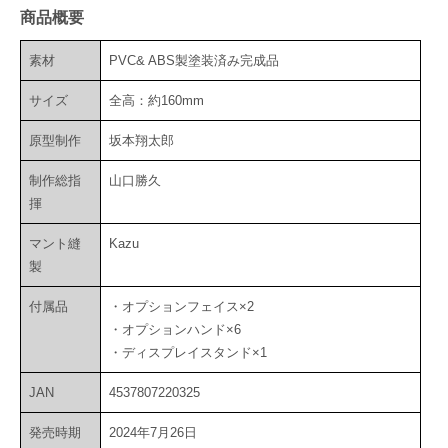
商品概要
素材
PVC& ABS製塗装済み完成品
サイズ
全高：約160mm
原型制作
坂本翔太郎
制作総指
山口勝久
揮
マント縫
Kazu
製
付属品
・オプションフェイス×2
・オプションハンド×6
・ディスプレイスタンド×1
JAN
4537807220325
発売時期
2024年7月26日