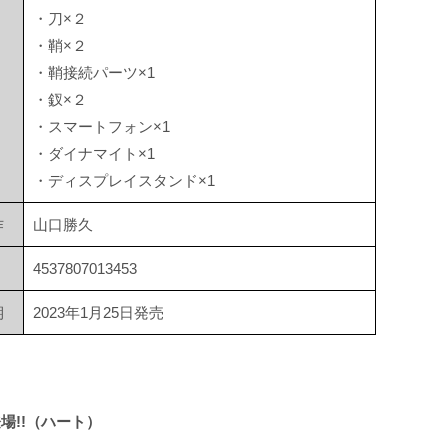
・刀×２
・鞘×２
・鞘接続パーツ×1
・釵×２
・スマートフォン×1
・ダイナマイト×1
・ディスプレイスタンド×1
作
山口勝久
4537807013453
期
2023年1月25日発売
!!（ハート）