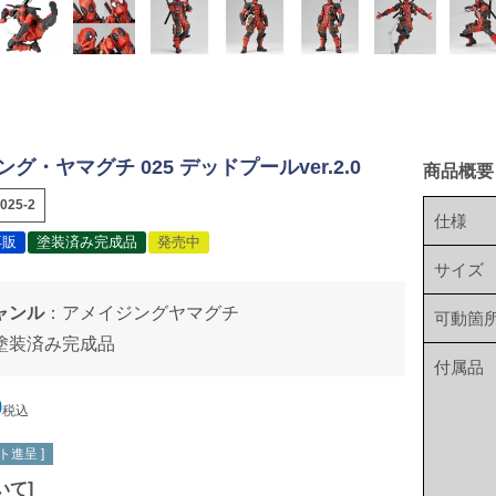
グ・ヤマグチ 025 デッドプールver.2.0
商品概要
025-2
仕様
再販
塗装済み完成品
発売中
サイズ
ャンル
：
アメイジングヤマグチ
可動箇
塗装済み完成品
付属品
0
税込
ト進呈 ]
いて
]