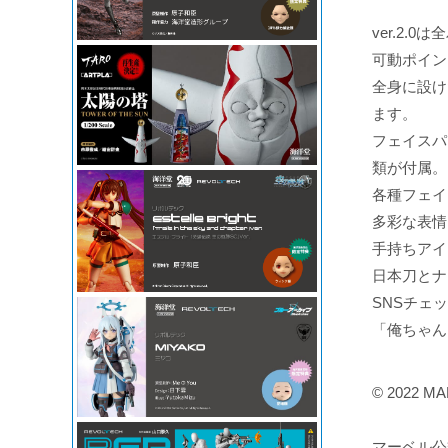
ver.2
可動ポイン
全身に設け
ます。
フェイスパ
類が付属。
各種フェイ
多彩な表情
手持ちアイ
日本刀とナ
SNSチェ
「俺ちゃん
© 2022 M
マーベル公