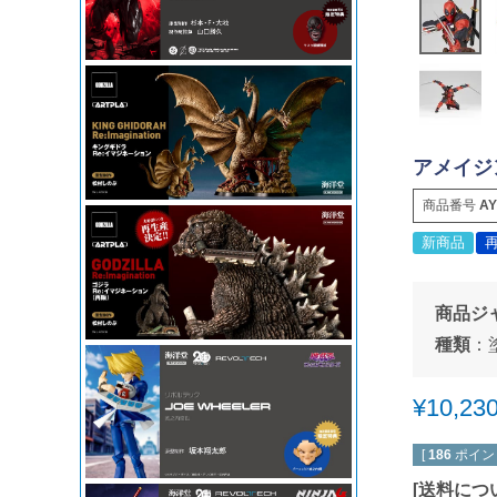
アメイジン
商品番号
AY
新商品
商品ジ
種類
：
¥
10,23
[
186
ポイン
[
送料につ