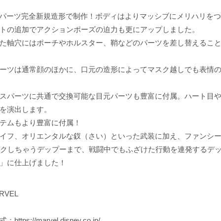
.0は全パーツ完全新規造形で制作！ボディはよりマッシブにメリハリ
トの追加でアクションポーズの迫力も更にアップしました。
た軸穴にはポーチやホルスター、鞘などのパーツを差し替えるこ
ーツは通常顔のほかに、口元の造形によってマスク越しでも表情の
スパーツに共通で交換可能な目元パーツも豊富に付属。ハート目
を演出します。
テムもより豊富に付属！
イフ、オリエンタルな釵（さい）といった武装に加え、ファンシ
ックしちゃうデップーまで、戦闘中でもふざけた行動を連発するデ
」に仕上げました！
ARVEL
式：
https://marvel.disney.co.jp/