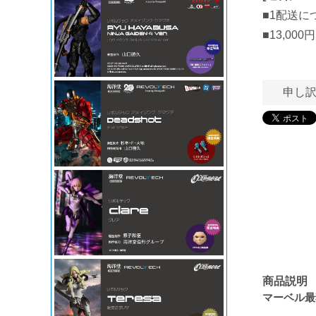
■1配送に
■13,0
申し
商品説明
マーベル最