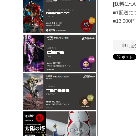
[
送料につ
■1配送に
■13,0
申し