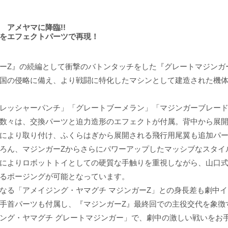
 アメヤマに降臨!!
をエフェクトパーツで再現！
ーZ』の続編として衝撃のバトンタッチをした『グレートマジンガ
国の侵略に備え、より戦闘に特化したマシンとして建造された機
レッシャーパンチ」「グレートブーメラン」「マジンガーブレー
数々は、交換パーツと迫力造形のエフェクトが付属。背中から展
により取り付け、ふくらはぎから展開される飛行用尾翼も追加パ
ろん、マジンガーZからさらにパワーアップしたマッシブなスタイ
によりロボットトイとしての硬質な手触りを重視しながら、山口
るポージングが可能となっています。
なる「アメイジング・ヤマグチ マジンガーZ」との身長差も劇中
手首パーツも付属し、『マジンガーZ』最終回での主役交代を象徴
ング・ヤマグチ グレートマジンガー」で、劇中の激しい戦いをお