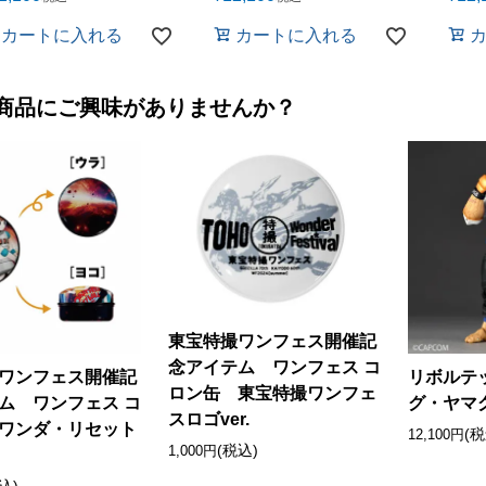
カートに入れる
カートに入れる
商品にご興味がありませんか？
東宝特撮ワンフェス開催記
念アイテム ワンフェス コ
ワンフェス開催記
リボルテ
ロン缶 東宝特撮ワンフェ
ム ワンフェス コ
グ・ヤマ
スロゴver.
ワンダ・リセット
(税
12,100円
(税込)
1,000円
込)