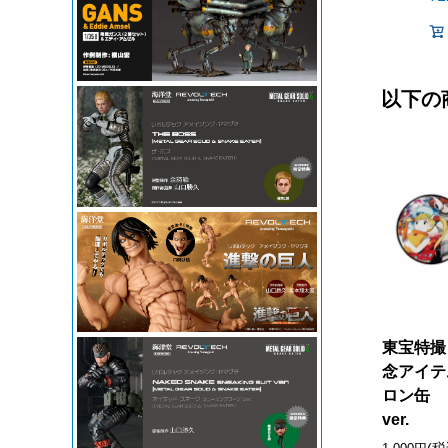
以下の
東宝特撮
念アイテ
ロン缶 
ver.
(税