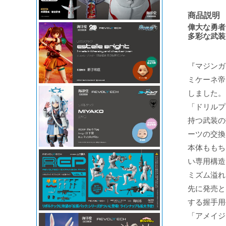
商品説明
偉大な勇者
多彩な武装
『マジンガ
ミケーネ帝
しました。
「ドリルプ
持つ武装の
ーツの交換
本体ももち
い専用構造
ミズム溢れ
先に発売と
する握手用
「アメイジ