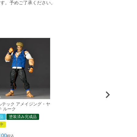
ます。予めご了承ください。
ルテック アメイジング・ヤ
チ ルーク
品
塗装済み完成品
中
100
税込