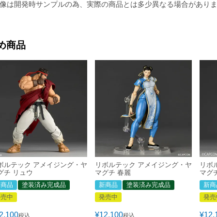
像は開発時サンプルの為、実際の商品とは多少異なる場合があり
め商品
ボルテック アメイジング・ヤ
リボルテック アメイジング・ヤ
リボ
グチ リュウ
マグチ 春麗
マグ
新商品
塗装済み完成品
新商品
塗装済み完成品
新商
発売中
発売中
発売
2,100
¥
12,100
¥
12,
税込
税込