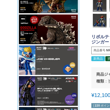
リボルテ
ジンガー
商品番号
NR
新商品
商品ジ
種類
：
¥
12,10
[
220
ポイン