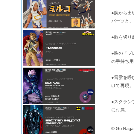
●腕から出
パーツと、
●敵を切り
●胸の「ブ
の手持ち用
●雷雲を呼
けて再現。
●スクラン
に付属。
© Go Naga