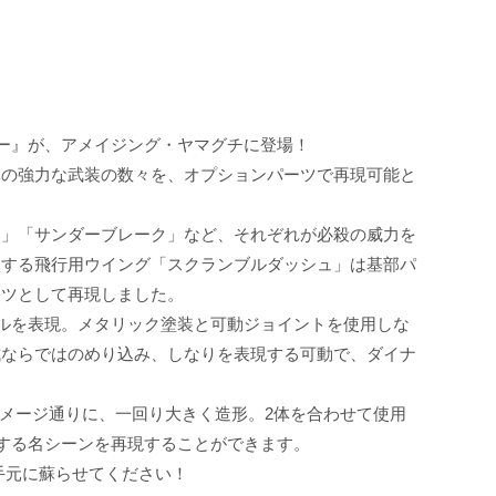
ー』が、アメイジング・ヤマグチに登場！
体の強力な武装の数々を、オプションパーツで再現可能と
ド」「サンダーブレーク」など、それぞれが必殺の威力を
開する飛行用ウイング「スクランブルダッシュ」は基部パ
ーツとして再現しました。
ルを表現。メタリック塗装と可動ジョイントを使用しな
式ならではのめり込み、しなりを表現する可動で、ダイナ
イメージ通りに、一回り大きく造形。2体を合わせて使用
する名シーンを再現することができます。
手元に蘇らせてください！