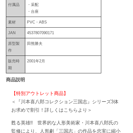
付属品
・采配
・台座
素材
PVC・ABS
JAN
4537807090171
原型製
田熊勝夫
作
販売時
2001年2月
期
商品説明
【特別アウトレット商品】
＜『川本喜八郎コレクション三国志』シリーズ3体
お求めで割引！詳しくはこちらより＞
甦る英雄!! 世界的な人形美術家・川本喜八郎氏の
監修により、人形劇「三国志」の作品を忠実に縮小