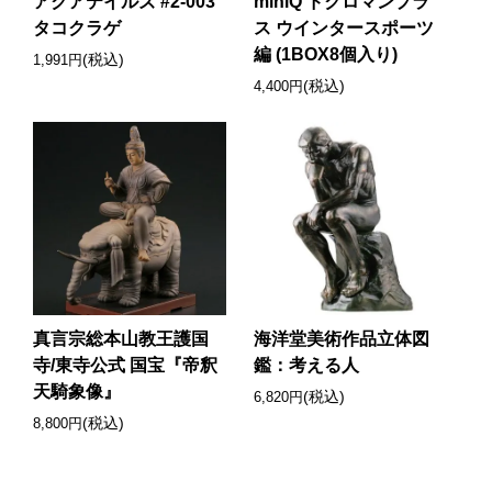
アクアテイルズ #2-003
miniQ ドクロマンプラ
タコクラゲ
ス ウインタースポーツ
編 (1BOX8個入り)
(税込)
1,991円
(税込)
4,400円
真言宗総本山教王護国
海洋堂美術作品立体図
寺/東寺公式 国宝『帝釈
鑑：考える人
天騎象像』
(税込)
6,820円
(税込)
8,800円