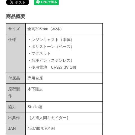
商品概要
サイズ
全高298mm（本体）
仕様
・レジンキャスト（本体）
・ポリストーン（ベース）
・マグネット
・台座ピン（ステンレス）
・使用電池 CR927 3V 1個
付属品
専用台座
原型製
木下隆志
作
協力
Studio蓮
出典作
【人造人間キカイダー】
JAN
4537807070494