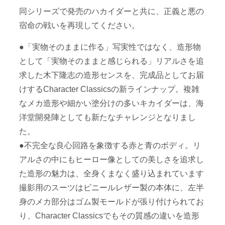
同シリーズで発売のハカイダーと共に、正義と悪の
宿命の戦いを再現してください。
●「実物そのままに作る」写実性ではなく、造形物
として「実物そのままと感じられる」リアルさを追
求した木下隆志の造形センスを、完成品としてお届
けするCharacter Classicsの新ラインナップ。複雑
なメカ造形や細かい塗分けの多いキカイダーは、海
洋堂開発陣としても新たなチャレンジとなりまし
た。
●不完全な良心回路を象徴する赤と青のボディ。リ
アルさの中にもヒーロー像としての美しさを追求し
た造形の魅力は、全身くまなく盛り込まれています
撮影用のスーツはビニールレザー製の本体に、左半
身のメカ部分はゴム製モールドが張り付けられてお
り、Character Classicsでもその質感の違いを造形