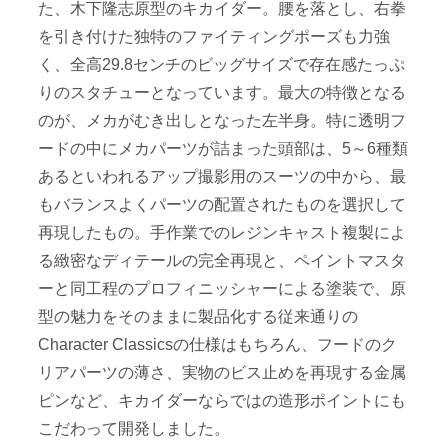
た、木下隆志原型のキカイダー。腰を落とし、右拳
を引き付けた独特のファイティングポーズも力強
く、全高29.8センチのビッグサイズで存在感たっぷ
りのスタチューとなっています。最大の特徴となる
のが、メカがむき出しとなった左半身。特に透明フ
ードの中にメカパーツが詰まった頭部は、5～6種類
あるといわれるアップ撮影用のスーツの中から、最
もバランスよくパーツの配置されたものを選択して
再現したもの。手作業でのレジンキャスト複製によ
る緻密なディテールの完全再現と、ペイントマスタ
ーと同工程のプロフィニッシャーによる塗装で、原
型の魅力をそのままに製品化する従来通りの
Character Classicsの仕様はもちろん、フードのク
リアパーツの薄さ、実物のビス止めを再現する金属
ピンなど、キカイダーならではの造形ポイントにも
こだわって開発しました。