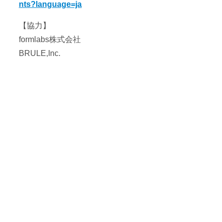
nts?language=ja
【協力】
formlabs株式会社
BRULE,Inc.