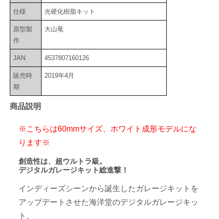
仕様
光硬化樹脂キット
原型製
大山竜
作
JAN
4537807160126
販売時
2019年4月
期
商品説明
※こちらは
60mmサイズ、ホワイト
成形モデルにな
ります※
創造性は、超ウルトラ級。
デジタルガレージキット総進撃！
インディーズシーンから誕生したガレージキットを
アップデートさせた海洋堂のデジタルガレージキッ
ト。