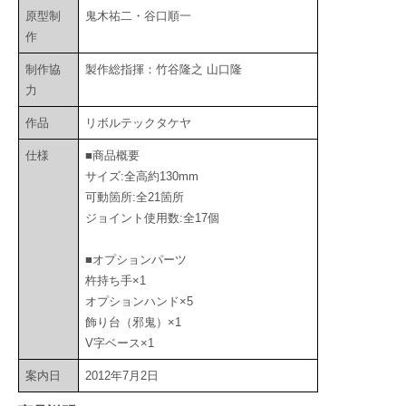
原型制
鬼木祐二・谷口順一
作
制作協
製作総指揮：竹谷隆之 山口隆
力
作品
リボルテックタケヤ
仕様
■商品概要
サイズ:全高約130mm
可動箇所:全21箇所
ジョイント使用数:全17個
■オプションパーツ
杵持ち手×1
オプションハンド×5
飾り台（邪鬼）×1
V字ベース×1
案内日
2012年7月2日