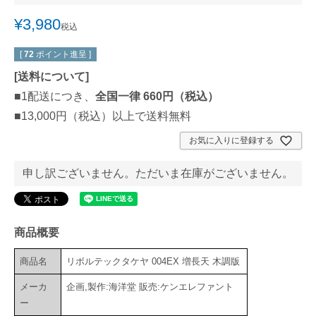
¥
3,980
税込
[
72
ポイント進呈 ]
[
送料について
]
■1配送につき、
全国一律 660円（税込）
■13,000円（税込）以上で送料無料
お気に入りに登録する
申し訳ございません。ただいま在庫がございません。
商品概要
商品名
リボルテックタケヤ 004EX 増長天 木調版
メーカ
企画,製作:海洋堂 販売:ケンエレファント
ー