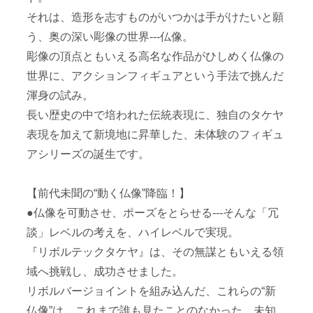
それは、造形を志すものがいつかは手がけたいと願
う、奥の深い彫像の世界---仏像。
彫像の頂点ともいえる高名な作品がひしめく仏像の
世界に、アクションフィギュアという手法で挑んだ
渾身の試み。
長い歴史の中で培われた伝統表現に、独自のタケヤ
表現を加えて新境地に昇華した、未体験のフィギュ
アシリーズの誕生です。
【前代未聞の“動く仏像”降臨！】
●仏像を可動させ、ポーズをとらせる---そんな「冗
談」レベルの考えを、ハイレベルで実現。
『リボルテックタケヤ』は、その無謀ともいえる領
域へ挑戦し、成功させました。
リボルバージョイントを組み込んだ、これらの“新
仏像”は、これまで誰も見たことのなかった、未知