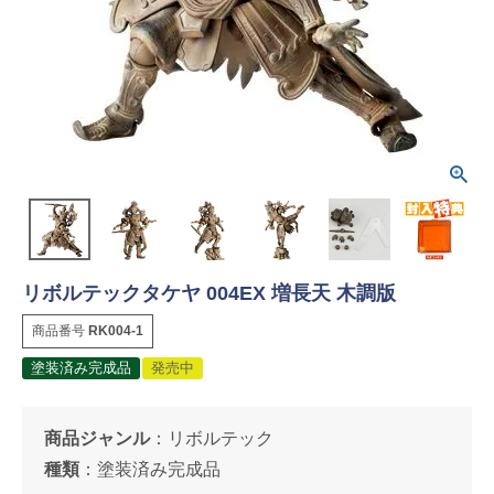
リボルテックタケヤ 004EX 増長天 木調版
商品番号
RK004-1
塗装済み完成品
発売中
商品ジャンル
：
リボルテック
種類
：
塗装済み完成品