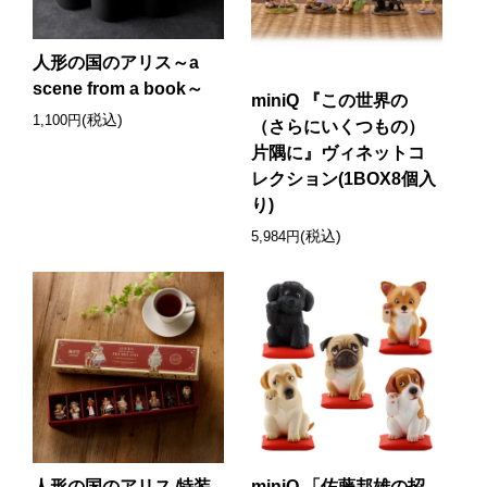
人形の国のアリス～a
scene from a book～
miniQ 『この世界の
(税込)
1,100円
（さらにいくつもの）
片隅に』ヴィネットコ
レクション(1BOX8個入
り)
(税込)
5,984円
人形の国のアリス 特装
miniQ 「佐藤邦雄の招