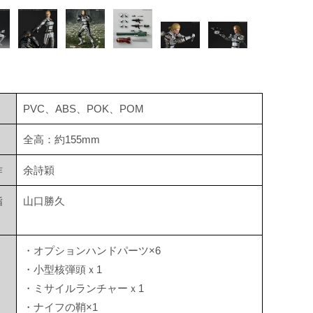
PVC、ABS、POK、POM
全高：約155mm
作
余詩穎
指
山口勝久
・オプションハンドパーツ×6
・小型核弾頭ｘ1
・ミサイルランチャーｘ1
・ナイフの鞘×1