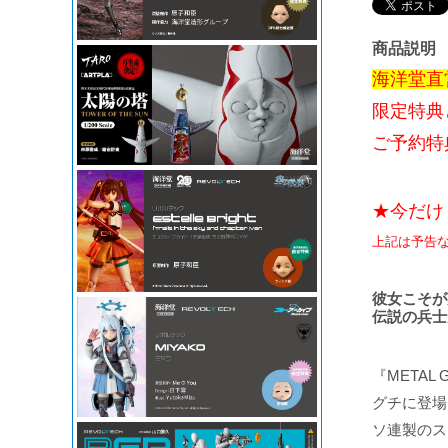
商品説明
海洋堂直
限定特典
ご予約特典
★今だけ
上記は予告
彼女こそが
伝説の兵士
『METAL
グチに登場
ソ連製のス