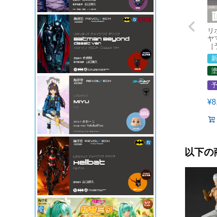
リ
ヤ
［
¥
8
以下の