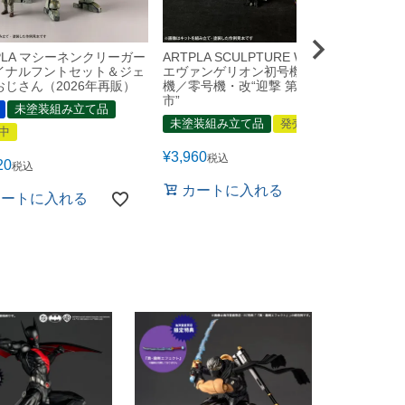
PLA マシーネンクリーガー
ARTPLA SCULPTURE WORKS
リボル
イナルフントセット＆ジェ
エヴァンゲリオン初号機／弐号
ヤマグ
おじさん（2026年再販）
機／零号機・改“迎撃 第3新東京
新商品
市”
未塗装組み立て品
発売中
未塗装組み立て品
発売中
中
¥
10,45
¥
3,960
税込
20
税込
カ
カートに入れる
カートに入れる