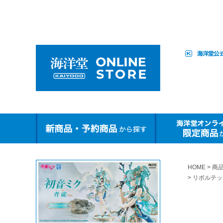
HOME
商
リボルテック