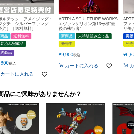
ボルテック アメイジング・
ARTPLA SCULPTURE WORKS
ART
マグチ シルバーファング
エヴァンゲリオン第13号機“最
ファ
予約］［送料無料］
後の執行者”
リ缶
新商品
送料無料
新商品
未塗装組み立て品
再販
塗装済み完成品
発売中
発売
予約商品
¥
9,900
¥
6,8
税込
,800
税込
カートに入れる
カートに入れる
商品にご興味がありませんか？