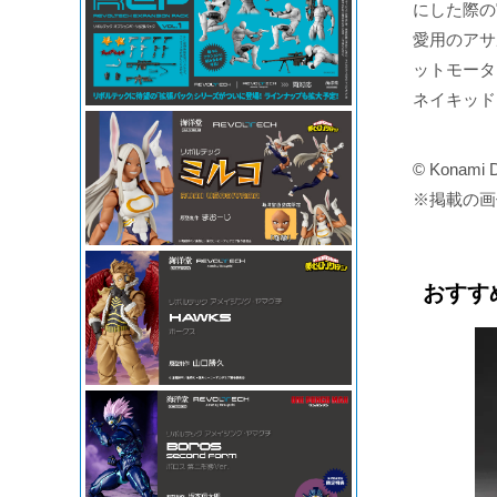
にした際の
愛用のアサ
ットモータ
ネイキッド
© Konami Di
※掲載の画
おすす