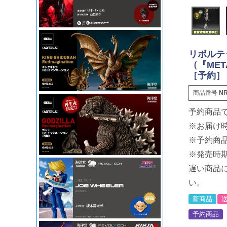
リボルテ
（『META
［予約］
商品番号
NR
予約商品
※お届け
※予約商
※発売時
遅い商品
い。
新商品
予約商品