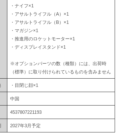
・ナイフ×1
・アサルトライフル（A）×1
・アサルトライフル（B）×1
・マガジン×1
・推進用のロケットモーター×1
・ディスプレイスタンド×1
※オプションパーツの数（種類）には、出荷時
（標準）に取り付けられているものを含みません
典
・目閉じ顔×1
中国
4537807221193
期
2027年3月予定