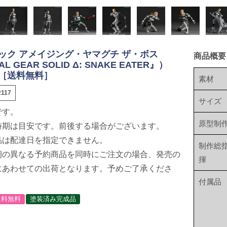
ック アメイジング・ヤマグチ ザ・ボス
商品概要
L GEAR SOLID Δ: SNAKE EATER』）
［送料無料］
素材
117
サイズ
です。
原型制
時期は目安です。前後する場合がございます。
品は配達日を指定できません。
制作総
期の異なる予約商品を同時にご注文の場合、発売の
揮
にあわせての出荷となります。予めご了承くださ
付属品
送料無料
塗装済み完成品