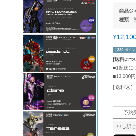
商品ジ
種類
：
¥
12,10
[
220
ポイン
[
送料につ
■1配送に
■13,0
送料込
予約
申し訳