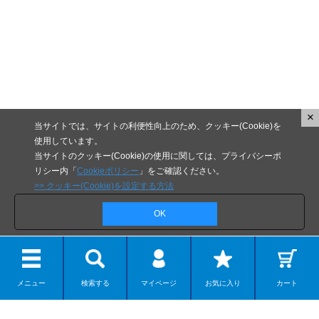
×
当サイトでは、サイトの利便性向上のため、クッキー(Cookie)を
使用しています。
当サイトのクッキー(Cookie)の使用に関しては、プライバシーポ
リシー内「
Cookieポリシー
」をご確認ください。
>> クッキー(Cookie)を設定する方法
新商品・予約商品
OK
海洋堂オンラインストア限定商品
メニュー
検索する
マイページ
お気に入り
カート
商品ジャンルから探す