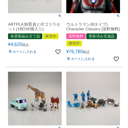
ARTPLA 飼育員と仔ゴリラセ
ウルトラマン(Bタイプ)
ット(1BOX6個入り)
Character Classics [送料無料]
未塗装組み立て品
発売中
送料無料
塗装済み完成品
発売中
¥
4,620
税込
¥
76,780
カートに入れる
税込
カートに入れる