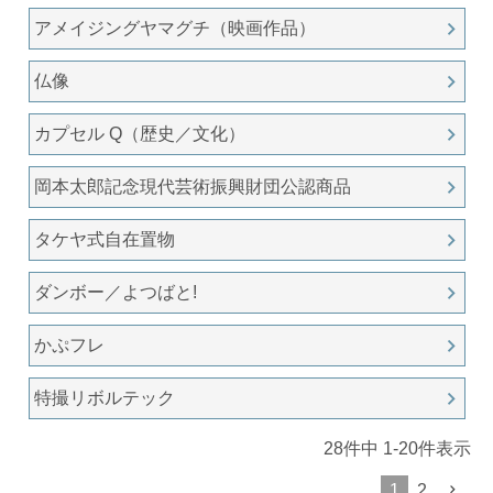
アメイジングヤマグチ（映画作品）
仏像
カプセル Q（歴史／文化）
岡本太郎記念現代芸術振興財団公認商品
タケヤ式自在置物
ダンボー／よつばと!
かぷフレ
特撮リボルテック
28
件中
1
-
20
件表示
1
2