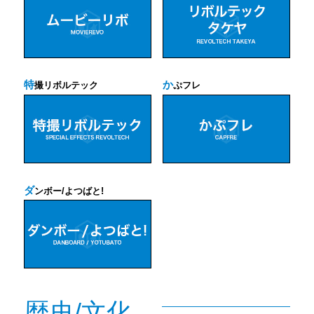
特
か
撮リボルテック
ぷフレ
ダ
ンボー/よつばと!
歴史/文化