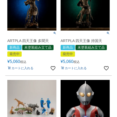
ARTPLA 四天王像 多聞天
ARTPLA 四天王像 持国天
新商品
未塗装組み立て品
新商品
未塗装組み立て品
発売中
発売中
¥
5,060
¥
5,060
税込
税込
カートに入れる
カートに入れる