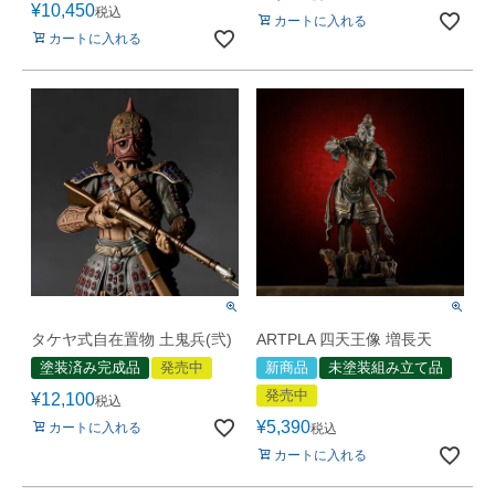
¥
10,450
税込
カートに入れる
カートに入れる
タケヤ式自在置物 土鬼兵(弐)
ARTPLA 四天王像 増長天
塗装済み完成品
発売中
新商品
未塗装組み立て品
発売中
¥
12,100
税込
¥
5,390
カートに入れる
税込
カートに入れる