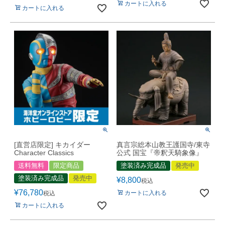
カートに入れる
カートに入れる
[直営店限定] キカイダー
真言宗総本山教王護国寺/東寺
Character Classics
公式 国宝『帝釈天騎象像』
送料無料
限定商品
塗装済み完成品
発売中
塗装済み完成品
発売中
¥
8,800
税込
¥
76,780
カートに入れる
税込
カートに入れる