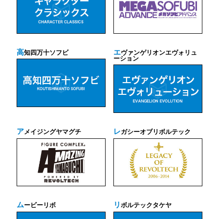
高
エ
知四万十ソフビ
ヴァンゲリオンエヴォリュ
ーション
ア
レ
メイジングヤマグチ
ガシーオブリボルテック
ム
リ
ービーリボ
ボルテックタケヤ