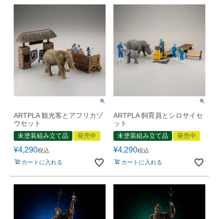
ARTPLA 観光客とアフリカゾ
ARTPLA 飼育員とシロサイセ
ウセット
ット
未塗装組み立て品
発売中
未塗装組み立て品
発売中
¥
4,290
¥
4,290
税込
税込
カートに入れる
カートに入れる