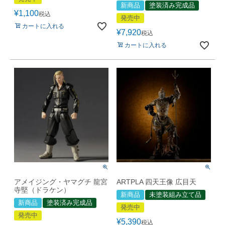
新商品
塗装済み完成品
¥
1,100
税込
発売中
カートに入れる
¥
7,920
税込
カートに入れる
アメイジング・ヤマグチ 龍宮
ARTPLA 四天王像 広目天
寺堅（ドラケン）
新商品
未塗装組み立て品
新商品
塗装済み完成品
発売中
発売中
¥
5,390
税込