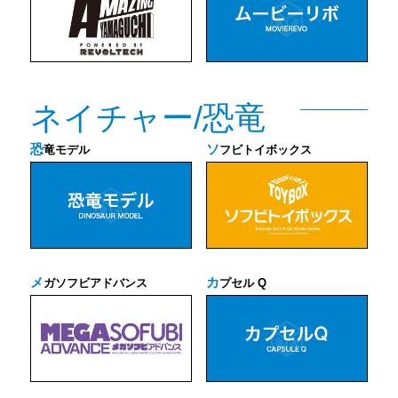
ネイチャー/恐竜
恐
ソ
竜モデル
フビトイボックス
メ
カ
ガソフビアドバンス
プセル Q