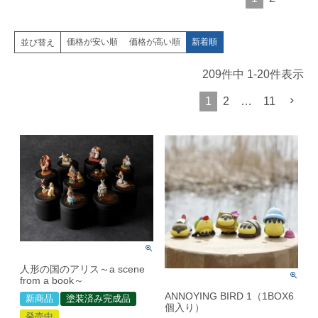
価格が安い順
価格が高い順
新着順
並び替え
209
件中
1
-
20
件表示
1
2
…
11
人形の国のアリス～a scene
from a book～
ANNOYING BIRD 1（1BOX6
新商品
塗装済み完成品
個入り）
発売中