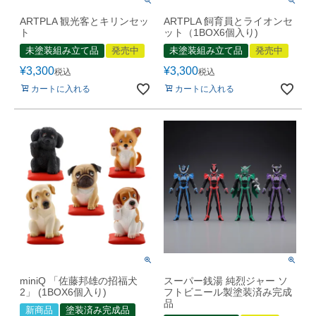
ARTPLA 観光客とキリンセッ
ARTPLA 飼育員とライオンセ
ト
ット（1BOX6個入り)
未塗装組み立て品
発売中
未塗装組み立て品
発売中
¥
3,300
¥
3,300
税込
税込
カートに入れる
カートに入れる
miniQ 「佐藤邦雄の招福犬
スーパー銭湯 純烈ジャー ソ
2」 (1BOX6個入り)
フトビニール製塗装済み完成
品
新商品
塗装済み完成品