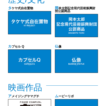
タ
岡
ケヤ式自在置物
本太郎記念現代芸術振興財
団公認商品
カ
仏
プセル Q
像
映画作品
ア
ム
メイジングヤマグチ
ービーリボ