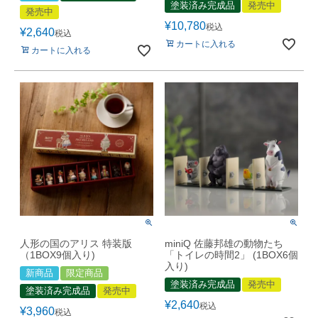
塗装済み完成品
発売中
発売中
¥
10,780
税込
¥
2,640
税込
カートに入れる
カートに入れる
人形の国のアリス 特装版
miniQ 佐藤邦雄の動物たち
（1BOX9個入り)
「トイレの時間2」 (1BOX6個
入り)
新商品
限定商品
塗装済み完成品
発売中
塗装済み完成品
発売中
¥
2,640
税込
¥
3,960
税込