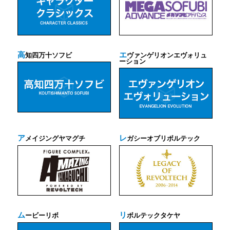
高
エ
知四万十ソフビ
ヴァンゲリオンエヴォリュ
ーション
ア
レ
メイジングヤマグチ
ガシーオブリボルテック
ム
リ
ービーリボ
ボルテックタケヤ