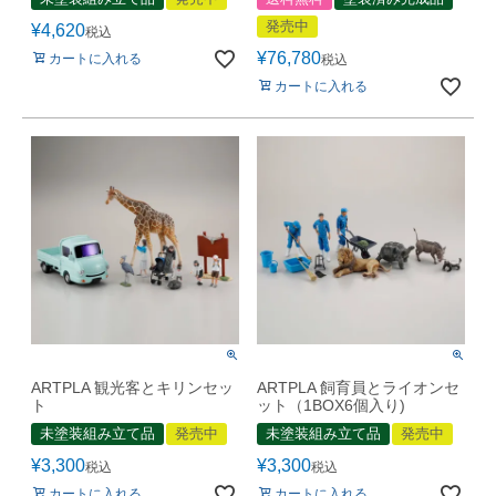
発売中
¥
4,620
税込
¥
76,780
カートに入れる
税込
カートに入れる
ARTPLA 観光客とキリンセッ
ARTPLA 飼育員とライオンセ
ト
ット（1BOX6個入り)
未塗装組み立て品
発売中
未塗装組み立て品
発売中
¥
3,300
¥
3,300
税込
税込
カートに入れる
カートに入れる