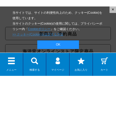
×
当サイトでは、サイトの利便性向上のため、クッキー(Cookie)を
使用しています。
当サイトのクッキー(Cookie)の使用に関しては、プライバシーポ
リシー内「
Cookieポリシー
」をご確認ください。
新商品・予約商品
>> クッキー(Cookie)を設定する方法
OK
海洋堂オンラインストア限定商品
商品ジャンルから探す
メニュー
検索する
マイページ
お気に入り
カート
テーマから探す
クリエイターから探す