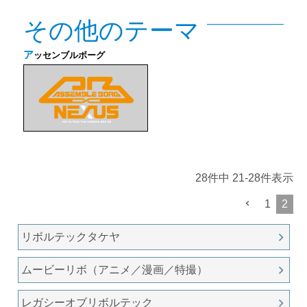
その他のテーマ
ア
ッセンブルボーグ
28
件中
21
-
28
件表示
1
2
リボルテックタケヤ
ムービーリボ（アニメ／漫画／特撮）
レガシーオブリボルテック