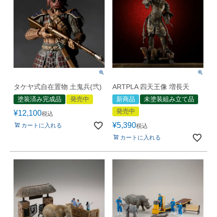
タケヤ式自在置物 土鬼兵(弐)
ARTPLA 四天王像 増長天
塗装済み完成品
発売中
新商品
未塗装組み立て品
発売中
¥
12,100
税込
¥
5,390
カートに入れる
税込
カートに入れる