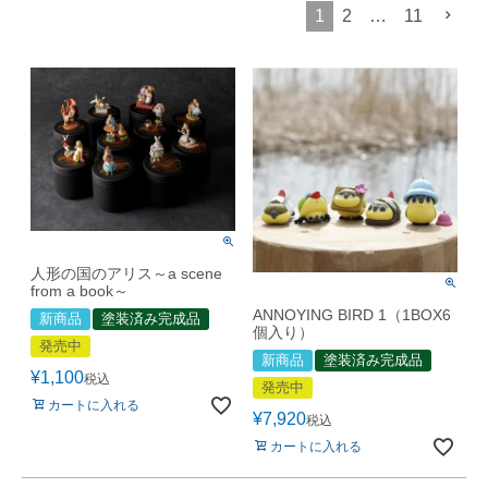
1
2
…
11
人形の国のアリス～a scene
from a book～
ANNOYING BIRD 1（1BOX6
新商品
塗装済み完成品
個入り）
発売中
新商品
塗装済み完成品
¥
1,100
税込
発売中
カートに入れる
¥
7,920
税込
カートに入れる