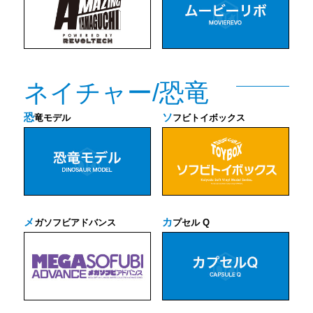
ネイチャー/恐竜
恐
ソ
竜モデル
フビトイボックス
メ
カ
ガソフビアドバンス
プセル Q