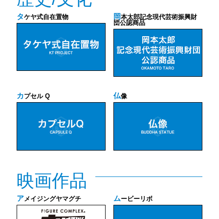
タ
岡
ケヤ式自在置物
本太郎記念現代芸術振興財
団公認商品
カ
仏
プセル Q
像
映画作品
ア
ム
メイジングヤマグチ
ービーリボ