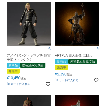
アメイジング・ヤマグチ 龍宮
ARTPLA 四天王像 広目天
寺堅（ドラケン）
新商品
未塗装組み立て品
新商品
塗装済み完成品
発売中
発売中
¥
5,390
税込
¥
10,450
税込
カートに入れる
カートに入れる