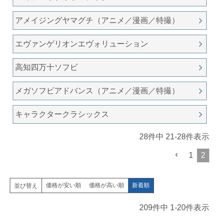
アメイジングヤマグチ（アニメ／漫画／特撮）
エヴァンゲリオンエヴォリューション
高知四万十ソフビ
メガソフビアドバンス（アニメ／漫画／特撮）
キャラクタークラシックス
28
件中
21
-
28
件表示
1
2
価格が安い順
価格が高い順
新着順
並び替え
209
件中
1
-
20
件表示