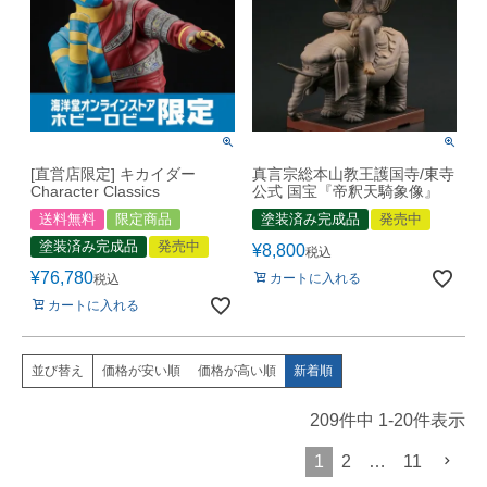
[直営店限定] キカイダー
真言宗総本山教王護国寺/東寺
Character Classics
公式 国宝『帝釈天騎象像』
送料無料
限定商品
塗装済み完成品
発売中
塗装済み完成品
発売中
¥
8,800
税込
¥
76,780
カートに入れる
税込
カートに入れる
価格が安い順
価格が高い順
新着順
並び替え
209
件中
1
-
20
件表示
1
2
…
11