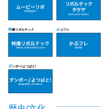
特
か
撮リボルテック
ぷフレ
ダ
ンボー/よつばと!
歴史/文化