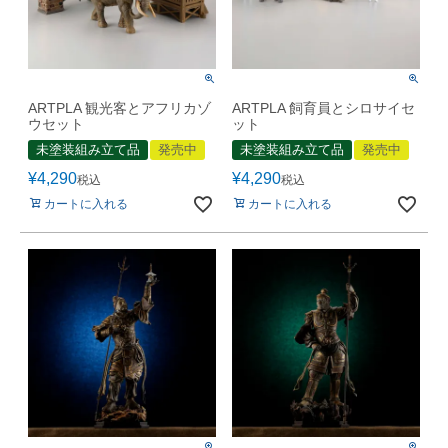
ARTPLA 観光客とアフリカゾ
ARTPLA 飼育員とシロサイセ
ウセット
ット
未塗装組み立て品
発売中
未塗装組み立て品
発売中
¥
4,290
¥
4,290
税込
税込
カートに入れる
カートに入れる