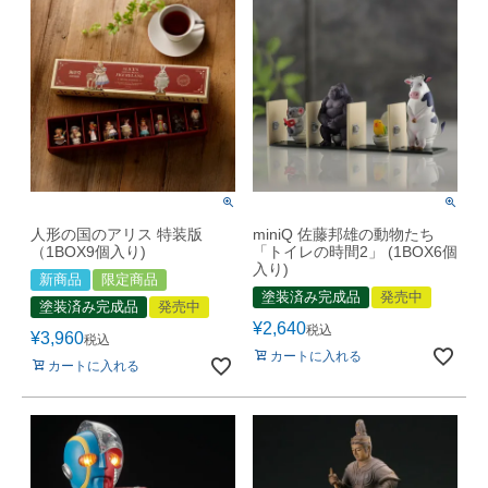
人形の国のアリス 特装版
miniQ 佐藤邦雄の動物たち
（1BOX9個入り)
「トイレの時間2」 (1BOX6個
入り)
新商品
限定商品
塗装済み完成品
発売中
塗装済み完成品
発売中
¥
2,640
税込
¥
3,960
税込
カートに入れる
カートに入れる