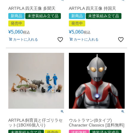
ARTPLA 四天王像 多聞天
ARTPLA 四天王像 持国天
新商品
未塗装組み立て品
新商品
未塗装組み立て品
発売中
発売中
¥
5,060
¥
5,060
税込
税込
カートに入れる
カートに入れる
ARTPLA 飼育員と仔ゴリラセ
ウルトラマン(Bタイプ)
ット(1BOX6個入り)
Character Classics [送料無料]
未塗装組み立て品
発売中
送料無料
塗装済み完成品