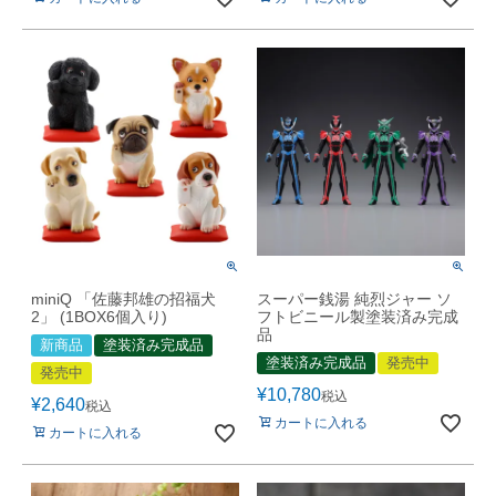
miniQ 「佐藤邦雄の招福犬
スーパー銭湯 純烈ジャー ソ
2」 (1BOX6個入り)
フトビニール製塗装済み完成
品
新商品
塗装済み完成品
塗装済み完成品
発売中
発売中
¥
10,780
税込
¥
2,640
税込
カートに入れる
カートに入れる