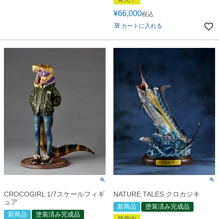
¥
66,000
税込
カートに入れる
CROCOGIRL 1/7スケールフィギ
NATURE TALES クロカジキ
ュア
新商品
塗装済み完成品
新商品
塗装済み完成品
発売中