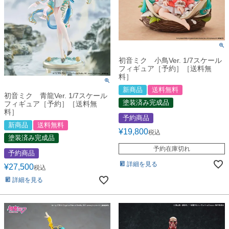
初音ミク 小鳥Ver. 1/7スケール
フィギュア［予約］［送料無
料］
新商品
送料無料
初音ミク 青龍Ver. 1/7スケール
塗装済み完成品
フィギュア［予約］［送料無
料］
予約商品
新商品
送料無料
¥
19,800
税込
塗装済み完成品
予約在庫切れ
予約商品
詳細を見る
¥
27,500
税込
詳細を見る