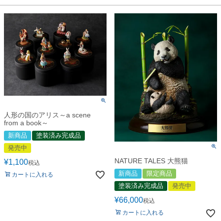
人形の国のアリス～a scene
from a book～
新商品
塗装済み完成品
発売中
NATURE TALES 大熊猫
¥
1,100
税込
新商品
限定商品
カートに入れる
塗装済み完成品
発売中
¥
66,000
税込
カートに入れる