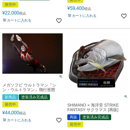
発売中
¥
59,400
税込
¥
22,000
税込
カートに入れる
カートに入れる
メガソフビ ウルトラマン『シ
ン・ウルトラマン』飛行形態
新商品
塗装済み完成品
発売中
SHIMANO × 海洋堂 STRIKE
FANTASY サクラマス [再販]
¥
44,000
税込
再販
塗装済み完成品
カートに入れる
発売中