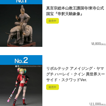
真言宗総本山教王護国寺/東寺公式
国宝『帝釈天騎象像』
発売中
\8,800
(税込)
リボルテック アメイジング・ヤマ
グチ ハーレイ・クイン 異世界スー
サイド・スクワッドVer.
発売中
\11,000
(税込)