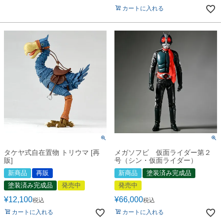
カートに入れる
タケヤ式自在置物 トリウマ [再
メガソフビ 仮面ライダー第２
販]
号（シン・仮面ライダー）
新商品
再販
新商品
塗装済み完成品
塗装済み完成品
発売中
発売中
¥
12,100
¥
66,000
税込
税込
カートに入れる
カートに入れる