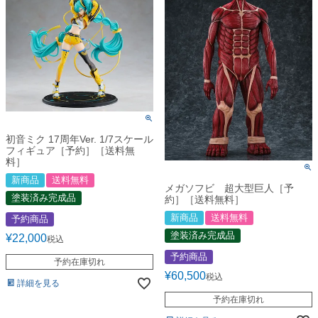
初音ミク 17周年Ver. 1/7スケール
フィギュア［予約］［送料無
料］
新商品
送料無料
メガソフビ 超大型巨人［予
塗装済み完成品
約］［送料無料］
新商品
送料無料
予約商品
塗装済み完成品
¥
22,000
税込
予約商品
予約在庫切れ
¥
60,500
税込
詳細を見る
予約在庫切れ