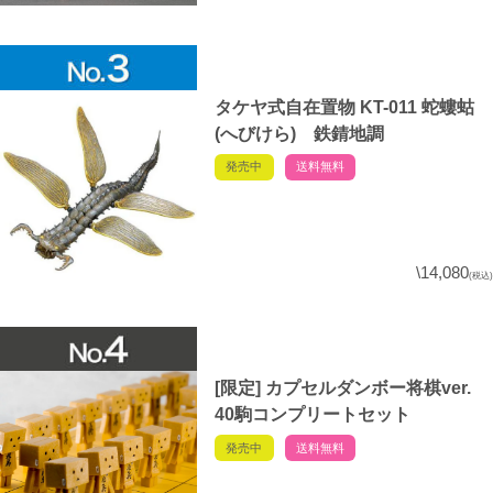
タケヤ式自在置物 KT-011 蛇螻蛄
(へびけら) 鉄錆地調
発売中
送料無料
\14,080
(税込)
[限定] カプセルダンボー将棋ver.
40駒コンプリートセット
発売中
送料無料