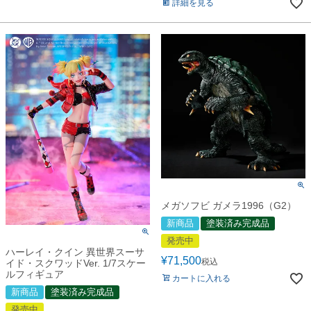
詳細を見る
メガソフビ ガメラ1996（G2）
新商品
塗装済み完成品
発売中
ハーレイ・クイン 異世界スーサ
¥
71,500
税込
イド・スクワッドVer. 1/7スケー
ルフィギュア
カートに入れる
新商品
塗装済み完成品
発売中