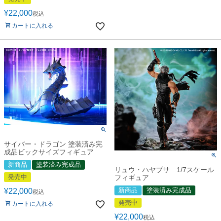
¥
22,000
税込
カートに入れる
サイバー・ドラゴン 塗装済み完
成品ビックサイズフィギュア
新商品
塗装済み完成品
リュウ・ハヤブサ 1/7スケール
発売中
フィギュア
新商品
塗装済み完成品
¥
22,000
税込
発売中
カートに入れる
¥
22,000
税込