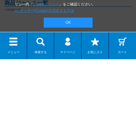
商品ジャンル一覧
リシー内「
Cookieポリシー
」をご確認ください。
>> クッキー(Cookie)を設定する方法
CATEGORY
OK
メニュー
検索する
マイページ
お気に入り
カート
リボルテック
ディスプレイモデル
カプセルアイテム
ダンボー