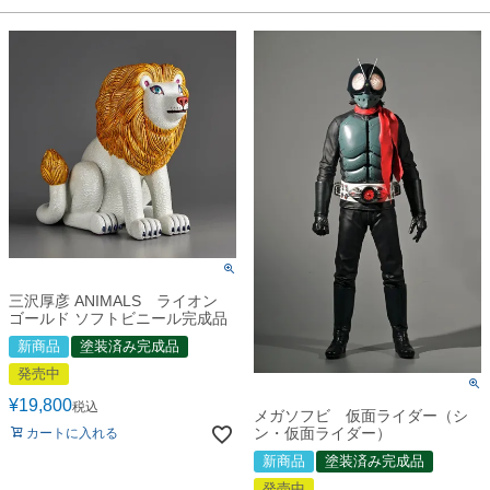
三沢厚彦 ANIMALS ライオン
ゴールド ソフトビニール完成品
新商品
塗装済み完成品
発売中
¥
19,800
税込
メガソフビ 仮面ライダー（シ
ン・仮面ライダー）
カートに入れる
新商品
塗装済み完成品
発売中