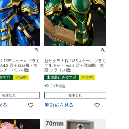
 1/35スケールプラモ
新サクラ大戦 1/35スケールプラモ
Vol.2 霊子戦闘機・無
デルキット Vol.2 霊子戦闘機・無
タシア・パルマ機)
限(クラリス機)
立て品
発売中
未塗装組み立て品
発売中
¥
2,178
税込
在庫切れ
在庫切れ
見る
詳細を見る