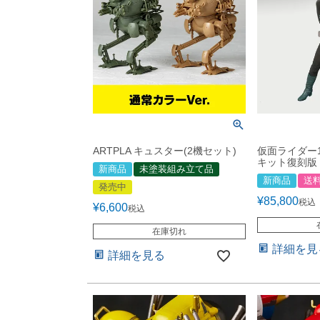
ARTPLA キュスター(2機セット)
仮面ライダー
キット復刻版 
新商品
未塗装組み立て品
新商品
送
発売中
¥
85,800
税込
¥
6,600
税込
在庫切れ
詳細を見
詳細を見る