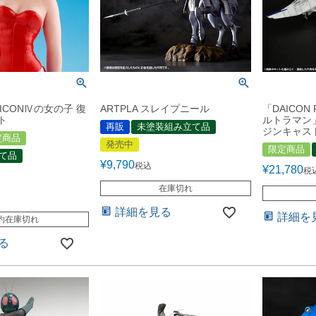
AICONⅣの女の子 復
ARTPLA スレイプニール
「DAICON
ト
ルトラマン」
再販
未塗装組み立て品
ジンキャス
定商品
発売中
限定商品
て品
¥
9,790
税込
¥
21,780
税
在庫切れ
詳細を見る
詳細を
約在庫切れ
る