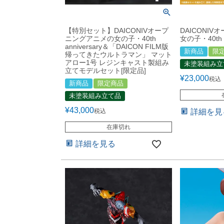
【特別セット】DAICONIVオープ
DAICONI
ニングアニメの女の子・40th
女の子・40th a
anniversary＆「DAICON FILM版
新商品
限
帰ってきたウルトラマン」 マット
アロー1号 レジンキャスト製組み
未塗装組み立
立てモデルセット[限定品]
¥
23,000
税込
新商品
限定商品
未塗装組み立て品
¥
43,000
税込
詳細を見
在庫切れ
詳細を見る