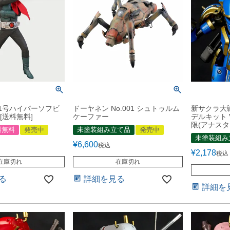
1号ハイパーソフビ
ドーヤネン No.001 シュトゥルム
新サクラ大戦
[送料無料]
ケーファー
デルキット 
限(アナス
料無料
発売中
未塗装組み立て品
発売中
未塗装組み
¥
6,600
税込
¥
2,178
税込
在庫切れ
在庫切れ
る
詳細を見る
詳細を