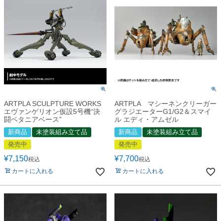
ARTPLA SCULPTURE WORKS
ARTPLA マシーネンクリーガー
エヴァンゲリオン仮設5号機“決
グラジエーターG1/G2＆スマイ
闘ベタニアベース”
ル エディ・アムゼル
新商品
未塗装組み立て品
新商品
未塗装組み立て品
発売中
発売中
¥
7,150
¥
7,700
税込
税込
カートに入れる
カートに入れる