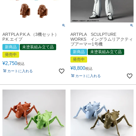
ARTPLA P.K.A.（3機セット）
ARTPLA SCULPTURE
P.K.エイプ
WORKS イングラムリアクティ
ブアーマー1号機
新商品
未塗装組み立て品
新商品
未塗装組み立て品
発売中
発売中
¥
2,750
税込
¥
8,800
税込
カートに入れる
カートに入れる