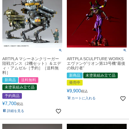
ARTPLA マシーネンクリーガー
ARTPLA SCULPTURE WORKS
陸戦ガンス（2機セット）＆エデ
エヴァンゲリオン第13号機“最後
ィ・アムゼル［予約］［送料無
の執行者”
料］
新商品
未塗装組み立て品
新商品
送料無料
発売中
未塗装組み立て品
¥
9,900
税込
予約商品
カートに入れる
¥
7,700
税込
詳細を見る