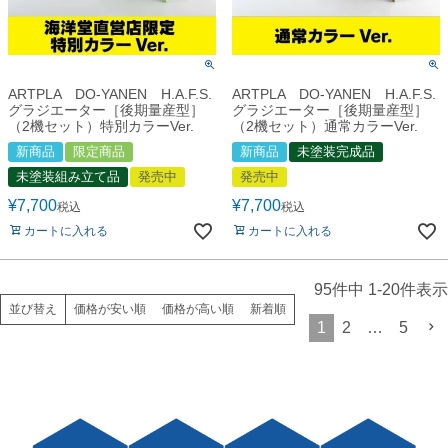
ARTPLA DO-YANEN H.A.F.S.
ARTPLA DO-YANEN H.A.F.S.
グラジエーター［後期量産型］
グラジエーター［後期量産型］
（2機セット）特別カラーVer.
（2機セット）通常カラーVer.
新商品
限定商品
新商品
未塗装完成品
未塗装組み立て品
発売中
発売中
¥
7,700
¥
7,700
税込
税込
カートに入れる
カートに入れる
95
件中
1
-
20
件表示
価格が安い順
価格が高い順
新着順
並び替え
1
2
…
5