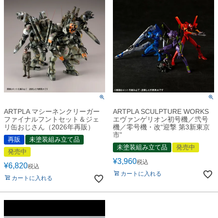
ARTPLA マシーネンクリーガー
ARTPLA SCULPTURE WORKS
ファイナルフントセット＆ジェ
エヴァンゲリオン初号機／弐号
リ缶おじさん（2026年再販）
機／零号機・改“迎撃 第3新東京
市”
再販
未塗装組み立て品
未塗装組み立て品
発売中
発売中
¥
3,960
税込
¥
6,820
税込
カートに入れる
カートに入れる