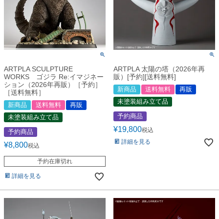
ARTPLA SCULPTURE
ARTPLA 太陽の塔（2026年再
WORKS ゴジラ Re:イマジネー
販）[予約][送料無料]
ション（2026年再販）［予約］
新商品
送料無料
再販
［送料無料］
未塗装組み立て品
新商品
送料無料
再販
予約商品
未塗装組み立て品
¥
19,800
税込
予約商品
詳細を見る
¥
8,800
税込
予約在庫切れ
詳細を見る