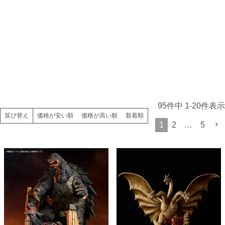
95
件中
1
-
20
件表示
価格が安い順
価格が高い順
新着順
並び替え
1
2
…
5