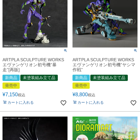
ARTPLA SCULPTURE WORKS
ARTPLA SCULPTURE WORKS
エヴァンゲリオン初号機“暴
エヴァンゲリオン初号機“ヤシマ
走”[再販]
作戦”
新商品
未塗装組み立て品
新商品
未塗装組み立て品
発売中
発売中
¥
7,150
¥
8,800
税込
税込
カートに入れる
カートに入れる