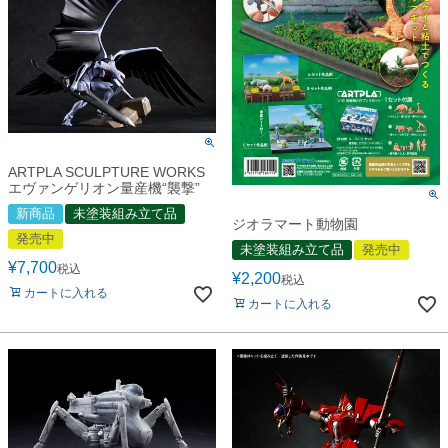
ARTPLA SCULPTURE WORKS
エヴァンゲリオン量産機“襲撃”
新商品
未塗装組み立て品
ジオラマート動物園
発売中
未塗装組み立て品
発売中
¥
7,700
税込
¥
2,200
税込
カートに入れる
カートに入れる