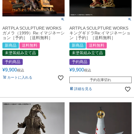
ARTPLA SCULPTURE WORKS
ARTPLA SCULPTURE WORKS
ガメラ（1999）Re:イマジネーシ
キングギドラRe:イマジネーショ
ョン［予約］［送料無料］
ン［予約］［送料無料］
新商品
送料無料
新商品
送料無料
未塗装組み立て品
未塗装組み立て品
予約商品
予約商品
¥
9,900
¥
9,900
税込
税込
カートに入れる
予約在庫切れ
詳細を見る