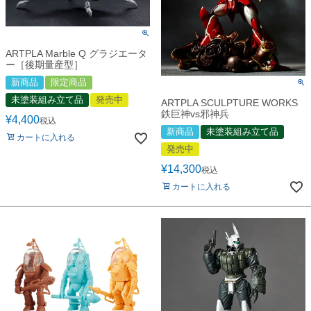
ARTPLA Marble Q グラジエータ
ー［後期量産型］
新商品
限定商品
未塗装組み立て品
発売中
ARTPLA SCULPTURE WORKS
鉄巨神vs邪神兵
¥
4,400
税込
新商品
未塗装組み立て品
カートに入れる
発売中
¥
14,300
税込
カートに入れる