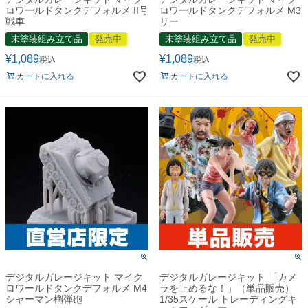
ロワールドタンクデフォルメ II号
ロワールドタンクデフォルメ M3
戦車
リー
未塗装組み立て品
発売中
未塗装組み立て品
発売中
¥
1,089
¥
1,089
税込
税込
カートに入れる
カートに入れる
デジタルガレージキット マイク
デジタルガレージキット 「カメ
ロワールドタンクデフォルメ M4
ラを止めるな！」（単品販売）
シャーマン榴弾砲
1/35スケール トレーディングキ