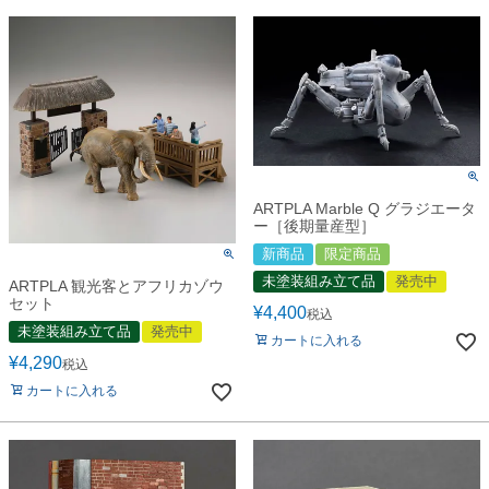
ARTPLA Marble Q グラジエータ
ー［後期量産型］
新商品
限定商品
未塗装組み立て品
発売中
ARTPLA 観光客とアフリカゾウ
セット
¥
4,400
税込
未塗装組み立て品
発売中
カートに入れる
¥
4,290
税込
カートに入れる