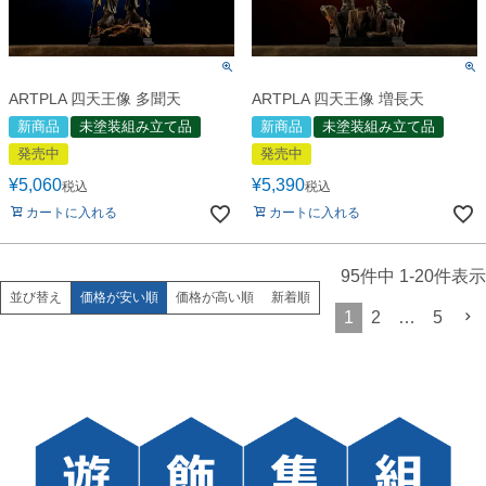
ARTPLA 四天王像 多聞天
ARTPLA 四天王像 増長天
新商品
未塗装組み立て品
新商品
未塗装組み立て品
発売中
発売中
¥
5,060
¥
5,390
税込
税込
カートに入れる
カートに入れる
95
件中
1
-
20
件表示
価格が安い順
価格が高い順
新着順
並び替え
1
2
…
5