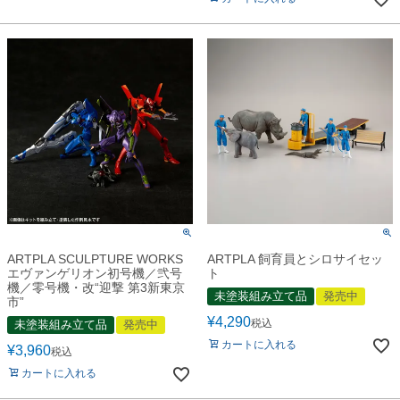
ARTPLA SCULPTURE WORKS
ARTPLA 飼育員とシロサイセッ
エヴァンゲリオン初号機／弐号
ト
機／零号機・改“迎撃 第3新東京
未塗装組み立て品
発売中
市”
¥
4,290
税込
未塗装組み立て品
発売中
カートに入れる
¥
3,960
税込
カートに入れる