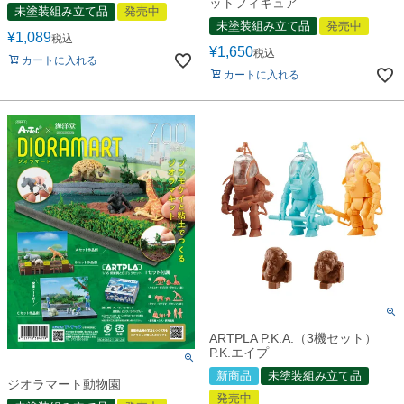
ットフィギュア
未塗装組み立て品
発売中
未塗装組み立て品
発売中
¥
1,089
税込
¥
1,650
税込
カートに入れる
カートに入れる
ARTPLA P.K.A.（3機セット）
P.K.エイプ
新商品
未塗装組み立て品
ジオラマート動物園
発売中