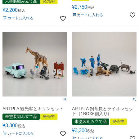
未塗装組み立て品
発売中
¥
2,750
税込
¥
2,200
税込
カートに入れる
カートに入れる
ARTPLA 観光客とキリンセット
ARTPLA 飼育員とライオンセッ
ト（1BOX6個入り)
未塗装組み立て品
発売中
未塗装組み立て品
発売中
¥
3,300
税込
¥
3,300
税込
カートに入れる
カートに入れる