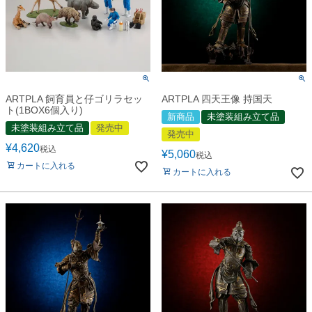
ARTPLA 飼育員と仔ゴリラセッ
ARTPLA 四天王像 持国天
ト(1BOX6個入り)
新商品
未塗装組み立て品
未塗装組み立て品
発売中
発売中
¥
4,620
税込
¥
5,060
税込
カートに入れる
カートに入れる