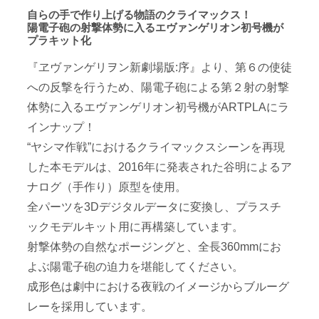
自らの手で作り上げる物語のクライマックス！
陽電子砲の射撃体勢に入るエヴァンゲリオン初号機が
プラキット化
『ヱヴァンゲリヲン新劇場版:序』より、第６の使徒
への反撃を行うため、陽電子砲による第２射の射撃
体勢に入るエヴァンゲリオン初号機がARTPLAにラ
インナップ！
“ヤシマ作戦”におけるクライマックスシーンを再現
した本モデルは、2016年に発表された谷明によるア
ナログ（手作り）原型を使用。
全パーツを3Dデジタルデータに変換し、プラスチ
ックモデルキット用に再構築しています。
射撃体勢の自然なポージングと、全長360mmにお
よぶ陽電子砲の迫力を堪能してください。
成形色は劇中における夜戦のイメージからブルーグ
レーを採用しています。