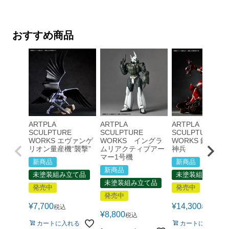
おすすめ商品
ARTPLA
ARTPLA
ARTPLA
SCULPTURE
SCULPTURE
SCULPTURE
WORKS エヴァンゲ
WORKS イングラ
WORKS 鉄巨神v
リオン量産機“襲撃”
ムリアクティブアー
神兵
マー1号機
新商品
新商品
新商品
未塗装組み立て品
未塗装組み立て品
未塗装組み立て品
発売中
発売中
発売中
¥
7,700
¥
14,300
税込
税込
¥
8,800
税込
カートに入れる
カートに入れる