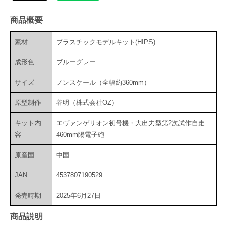
商品概要
素材
プラスチックモデルキット(HIPS)
成形色
ブルーグレー
サイズ
ノンスケール（全幅約360mm）
原型制作
谷明（株式会社OZ）
キット内
エヴァンゲリオン初号機・大出力型第2次試作自走
容
460mm陽電子砲
原産国
中国
JAN
4537807190529
発売時期
2025年6月27日
商品説明