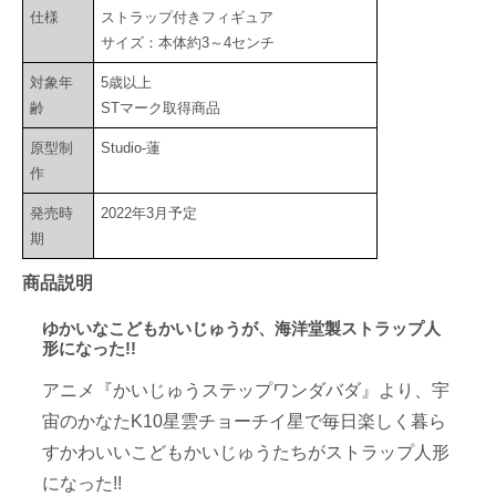
仕様
ストラップ付きフィギュア
サイズ：本体約3～4センチ
対象年
5歳以上
齢
STマーク取得商品
原型制
Studio-蓮
作
発売時
2022年3月予定
期
商品説明
ゆかいなこどもかいじゅうが、海洋堂製ストラップ人
形になった!!
アニメ『かいじゅうステップワンダバダ』より、宇
宙のかなたK10星雲チョーチイ星で毎日楽しく暮ら
すかわいいこどもかいじゅうたちがストラップ人形
になった!!