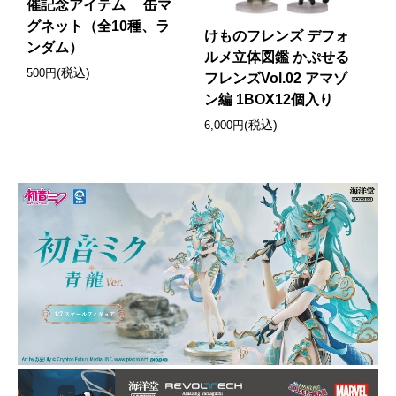
催記念アイテム 缶マ
グネット（全10種、ラ
けものフレンズ デフォ
ンダム）
ルメ立体図鑑 かぷせる
(税込)
500円
フレンズVol.02 アマゾ
ン編 1BOX12個入り
(税込)
6,000円