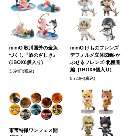
miniQ 歌川国芳の金魚
miniQ けものフレンズ
づくし『酒のざしき』
デフォルメ立体図鑑-か
(1BOX6個入り)
ぷせるフレンズ-北極圏
編- (1BOX8個入り)
(税込)
3,894円
(税込)
5,720円
東宝特撮ワンフェス開