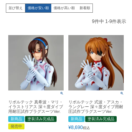
価格が安い順
価格が高い順
新着順
並び替え
9
件中
1
-
9
件表示
リボルテック 真希波・マリ・
リボルテック 式波・アスカ・
イラストリアス 深々度ダイブ
ラングレー 深々度ダイブ用耐
用耐圧試作プラグスーツVer.
圧試作プラグスーツVer.
新商品
塗装済み完成品
新商品
塗装済み完成品
発売中
¥
8,690
税込