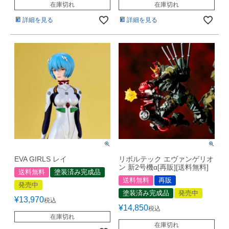
在庫切れ
在庫切れ
詳細を見る
詳細を見る
EVA GIRLS レイ
リボルテック エヴァンゲリオ
ン 新2号機α[再販][送料無料]
送料無料
塗装済み完成品
送料無料
再販
発売中
塗装済み完成品
発売中
¥
13,970
税込
¥
14,850
税込
在庫切れ
在庫切れ