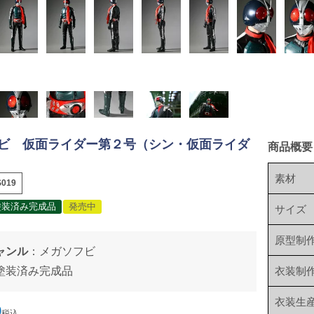
ビ 仮面ライダー第２号（シン・仮面ライダ
商品概要
素材
019
塗装済み完成品
発売中
サイズ
原型制
ャンル
：
メガソフビ
塗装済み完成品
衣装制
衣装生
0
税込