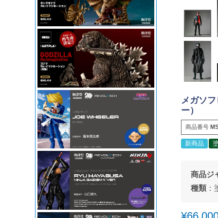
メガソフ
ー）
商品番号
MS
新商品
商品ジ
種類
：
¥
66,00