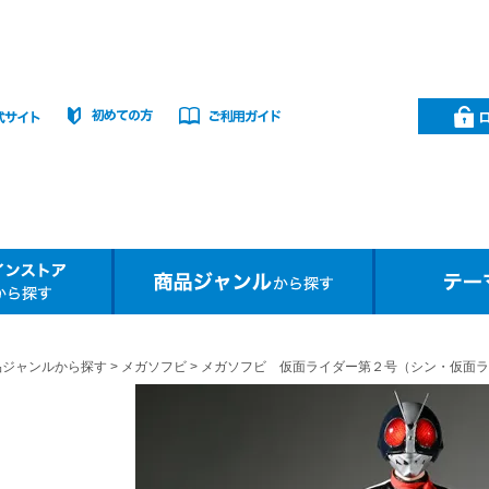
品ジャンルから探す
メガソフビ
メガソフビ 仮面ライダー第２号（シン・仮面ラ