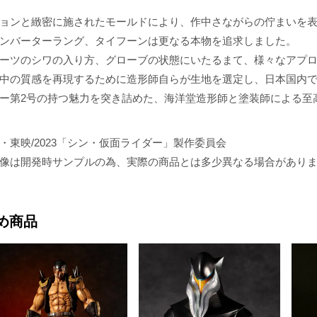
ョンと緻密に施されたモールドにより、作中さながらの佇まいを
ンバーターラング、タイフーンは更なる本物を追求しました。
ーツのシワの入り方、グローブの状態にいたるまて、様々なアプ
中の質感を再現するために造形師自らが生地を選定し、日本国内
ー第2号の持つ魅力を突き詰めた、海洋堂造形師と塗装師による至
ロ・東映/2023「シン・仮面ライダー」製作委員会
像は開発時サンプルの為、実際の商品とは多少異なる場合があり
め商品