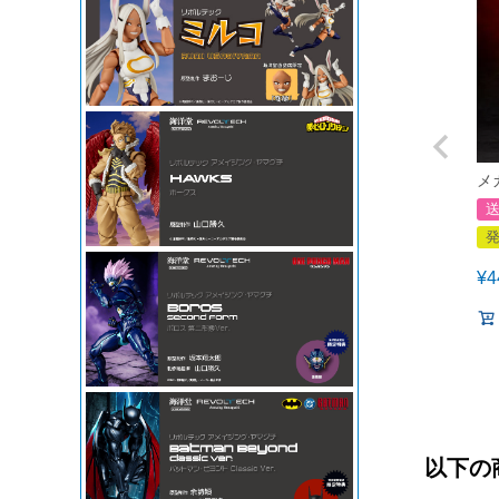
メ
¥
4
以下の