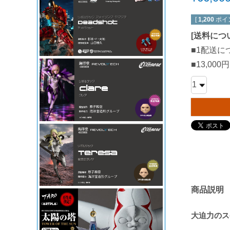
[
1,200
ポイ
[
送料につ
■1配送に
■13,0
商品説明
大迫力のス