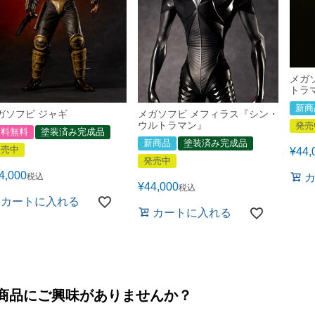
メガ
トラ
新商
ガソフビ ジャギ
メガソフビ メフィラス『シン・
ウルトラマン』
発売
送料無料
塗装済み完成品
新商品
塗装済み完成品
発売中
¥
44,
発売中
4,000
税込
¥
44,000
税込
カートに入れる
カートに入れる
商品にご興味がありませんか？