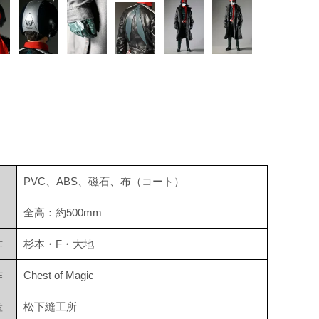
PVC、ABS、磁石、布（コート）
全高：約500mm
作
杉本・F・大地
作
Chest of Magic
産
松下縫工所