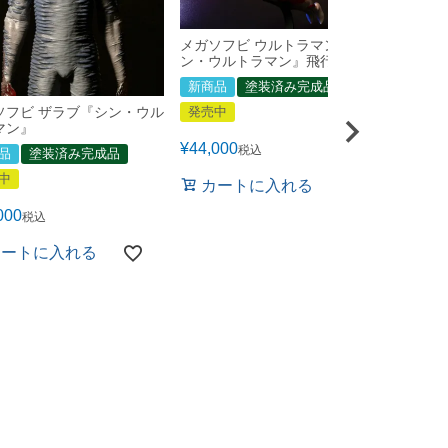
メガソフビ ウルトラマン『シ
ン・ウルトラマン』飛行形態
新商品
塗装済み完成品
ソフビ ザラブ『シン・ウル
発売中
マン』
¥
44,000
税込
品
塗装済み完成品
中
カートに入れる
メガソ
000
税込
ン・仮
カートに入れる
新商品
発売中
¥
66,00
カ